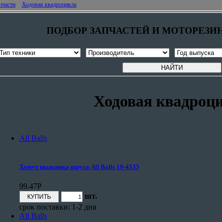
пчасти
Ходовая квадроцикла
ПОДБОР ЗАПЧАСТЕЙ И МОТОРЕЗИ
НАЙТИ
Ходовая квадроц
All Balls
Хомут пыльника шруса All Balls 19-4535
99.47
Р
шт.
срок поставки: 1-2 дня
All Balls