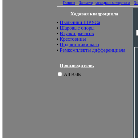
Главная
Запчасти, расходка и моторезина
За
Ходовая квадроцикла
•
Пыльники ШРУСа
•
Шаровые опоры
•
Втулки рычагов
•
Крестовины
•
Подшипники вала
•
Ремкомплекты дифференциала
Производители:
All Balls