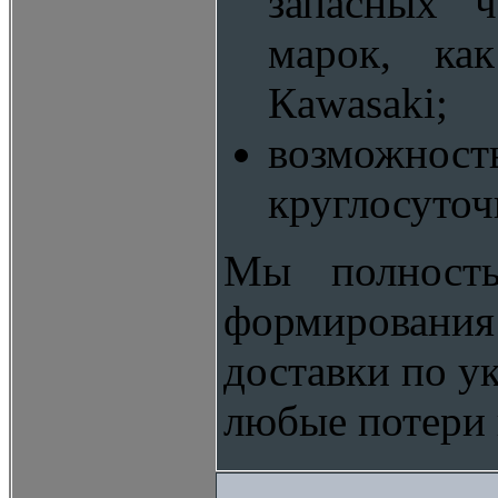
запасных ч
марок, ка
Кawasaki;
возможнос
круглосуточ
Мы полность
формировани
доставки по у
любые потери 