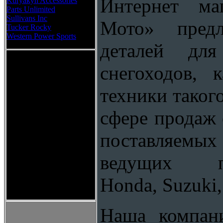
Интернет маг
Kuryakyn Accessories
Parts Unlimited
Sullivans Inc
Мото» предл
Tucker Rocky
Western Power Sports
деталей для
снегоходов, 
техники таког
сфере продаж 
поставляемы
ведущих п
Нonda, Suzuki,
Наша компани