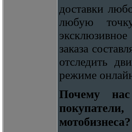
доставки люб
любую точк
эксклюзивно
заказа составл
отследить дв
режиме онлайн
Почему на
покупател
мотобизнеса?