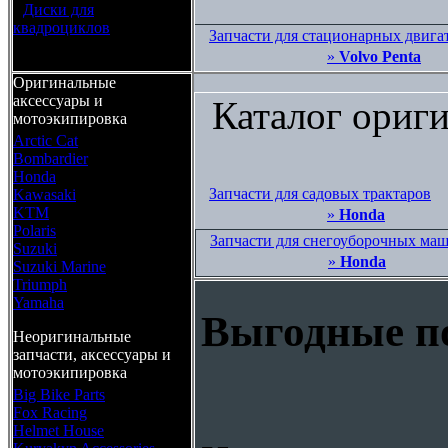
•
Диски для
квадроциклов
Запчасти для стационарных двига
»
Volvo Penta
Оригинальные
аксессуары и
Каталог ориги
мотоэкипировка
Arctic Cat
Bombardier
Honda
Запчасти для садовых трактаров
Kawasaki
KTM
»
Honda
Polaris
Запчасти для снегоуборочных ма
Suzuki
»
Honda
Suzuki Marine
Triumph
Yamaha
Выгодные по
Неоригинальные
запчасти, аксессуары и
мотоэкипировка
Big Bike Parts
Fox Racing
Helmet House