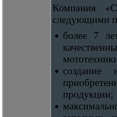
Компания «Ст
следующими п
более 7 ле
качественн
мототехники
создание 
приобрете
продукции;
максималь