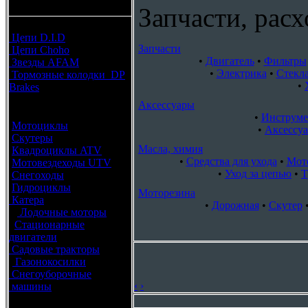
каталоги запчастей
Запчасти, расх
Расходные материалы
Цепи D.I.D
Запчасти
Цепи Choho
•
Двигатель
•
Фильтры
Звезды AFAM
•
Электрика
•
Стекла
Тормозные колодки DP
•
Brakes
Аксессуары
Оригинальные запчасти
•
Инструме
Мотоциклы
•
Аксессуа
Скутеры
Масла, химия
Квадроциклы ATV
•
Средства для ухода
•
Мото
Мотовездеходы UTV
•
Уход за цепью
•
Т
Снегоходы
Гидроциклы
Моторезина
Катера
•
Дорожная
•
Скутер
Лодочные моторы
Стационарные
двигатели
Садовые тракторы
Газонокосилки
Снегоуборочные
‹
›
машины
Каталог по брендам