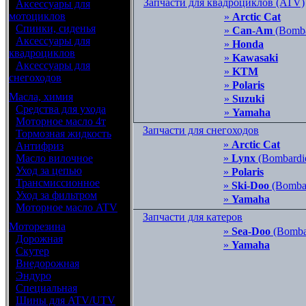
Запчасти для квадроциклов (ATV)
•
Аксессуары для
мотоциклов
»
Arctic Cat
•
Спинки, сиденья
»
Can-Am
(Bomba
•
Аксессуары для
»
Honda
квадроциклов
»
Kawasaki
•
Аксессуары для
»
KTM
снегоходов
»
Polaris
Масла, химия
»
Suzuki
•
Средства для ухода
»
Yamaha
•
Моторное масло 4т
Запчасти для снегоходов
•
Тормозная жидкость
»
Arctic Cat
•
Антифриз
•
Масло вилочное
»
Lynx
(Bombardi
•
Уход за цепью
»
Polaris
•
Трансмиссионное
»
Ski-Doo
(Bombar
•
Уход за фильтром
»
Yamaha
•
Моторное масло ATV
Запчасти для катеров
Моторезина
»
Sea-Doo
(Bombar
•
Дорожная
»
Yamaha
•
Скутер
•
Внедорожная
•
Эндуро
•
Специальная
•
Шины для ATV/UTV