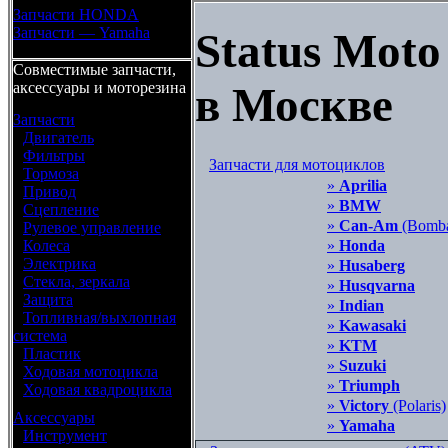
Запчасти HONDA
Запчасти — Yamaha
Status Moto
Совместимые запчасти,
аксессуары и моторезина
в Москве
Запчасти
•
Двигатель
•
Фильтры
Запчасти для мотоциклов
•
Тормоза
»
Aprilia
•
Привод
»
BMW
•
Сцепление
»
Can-Am
(Bomba
•
Рулевое управление
•
Колеса
»
Honda
•
Электрика
»
Husaberg
•
Стекла, зеркала
»
Husqvarna
•
Защита
»
Indian
•
Топливная/выхлопная
»
Kawasaki
система
»
KTM
•
Пластик
»
Suzuki
•
Ходовая мотоцикла
»
Triumph
•
Ходовая квадроцикла
»
Victory
(Polaris)
Аксессуары
»
Yamaha
•
Инструмент