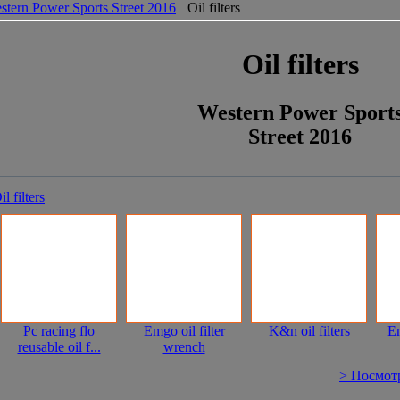
stern Power Sports Street 2016
Oil filters
Oil filters
Western Power Sport
Street 2016
il filters
Pc racing flo
Emgo oil filter
K&n oil filters
Em
reusable oil f...
wrench
> Посмотре