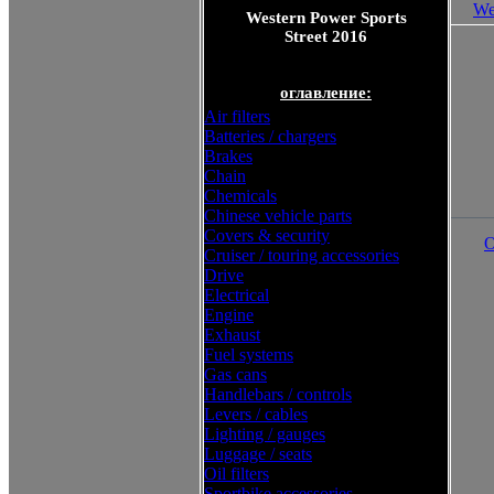
We
Western Power Sports
Street 2016
оглавление:
Air filters
Batteries / chargers
Brakes
Chain
Chemicals
Chinese vehicle parts
Covers & security
O
Cruiser / touring accessories
Drive
Electrical
Engine
Exhaust
Fuel systems
Gas cans
Handlebars / controls
Levers / cables
Lighting / gauges
Luggage / seats
Oil filters
Sportbike accessories