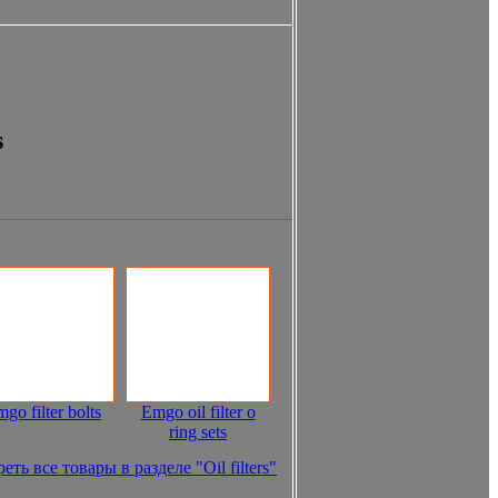
s
go filter bolts
Emgo oil filter o
ring sets
ть все товары в разделе "Oil filters"