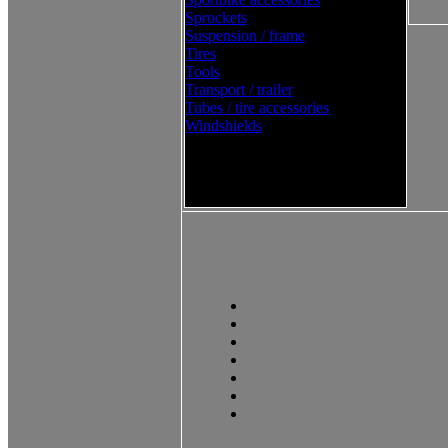
Sprockets
Suspension / frame
Tires
Tools
Transport / trailer
Tubes / tire accessories
Windshields
Western Power Sports Street
2016