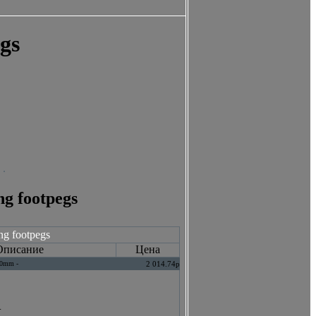
egs
ng footpegs
ng footpegs
Описание
Цена
-10mm -
2 014.74р
-