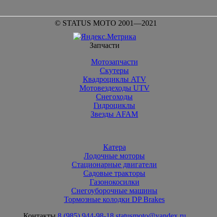
© STATUS MOTO 2001—2021
Запчасти
Мотозапчасти
Скутеры
Квадроциклы ATV
Мотовездеходы UTV
Снегоходы
Гидроциклы
Звезды AFAM
Катера
Лодочные моторы
Стационарные двигатели
Садовые тракторы
Газонокосилки
Снегоуборочные машины
Тормозные колодки DP Brakes
Контакты
8 (985) 944-98-18
statusmoto@yandex.ru