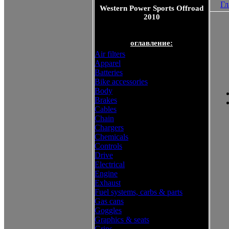
Гл
Western Power Sports Offroad
2010
оглавление:
Air filters
Apparel
Batteries
Bike accessories
Body
Brakes
Cables
Chain
Chargers
Chemicals
Controls
Drive
Electrical
Engine
Exhaust
Fuel systems, carbs & parts
Gas cans
Goggles
Graphics & seats
Grips