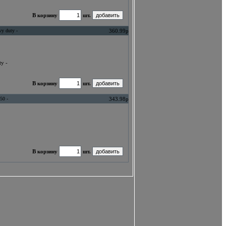
В корзину
шт.
vy duty -
360.99р
ty -
В корзину
шт.
50 -
343.98р
В корзину
шт.