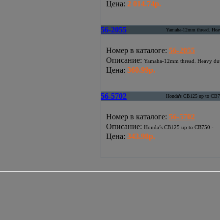
Цена
:
2 014.74р.
56-2055
Yamaha-12mm thread. Hea
Номер в каталоге
:
56-2055
Описание
:
Yamaha-12mm thread. Heavy du
Цена
:
360.99р.
56-5702
Honda’s CB125 up to CB7
Номер в каталоге
:
56-5702
Описание
:
Honda’s CB125 up to CB750 -
Цена
:
343.98р.