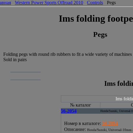
авная
Western Power Sports Offroad 2010
Controls
Pegs
Ims folding footp
Pegs
Folding pegs with round rib rubbers to fit a wide variety of machines
Sold in pairs
Ims foldi
Ims foldi
№ каталог
56-2054
Honda/Suzuki, Universal
Номер в каталоге
:
56-2054
Описание
:
Honda/Suzuki, Universal-10mm 