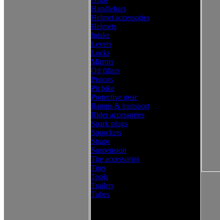
Handlebars
Helmet accessories
Helmets
Intake
Levers
Locks
Mirrors
Oil filters
Pistons
Pit bike
Protective gear
Ramps & transport
Rider accessories
Spark plugs
Sprockets
Straps
Suspension
Tire accessories
Tires
Tools
Trailers
Tubes
Western Power Sports Offroad