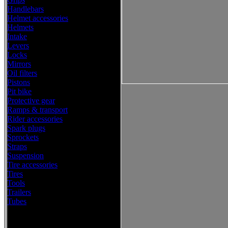
Handlebars
Helmet accessories
Helmets
Intake
Levers
Locks
Mirrors
Oil filters
Pistons
Pit bike
Protective gear
Ramps & transport
Rider accessories
Spark plugs
Sprockets
Straps
Suspension
Tire accessories
Tires
Tools
Trailers
Tubes
Western Power Sports Offroad