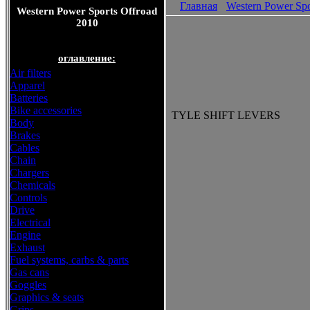
Главная
Western Power Spo
Western Power Sports Offroad
2010
оглавление:
Air filters
Apparel
Batteries
Bike accessories
TYLE SHIFT LEVERS
Body
Brakes
Cables
Chain
Chargers
Chemicals
Controls
Drive
Electrical
Engine
Exhaust
Fuel systems, carbs & parts
Gas cans
Goggles
Graphics & seats
Grips