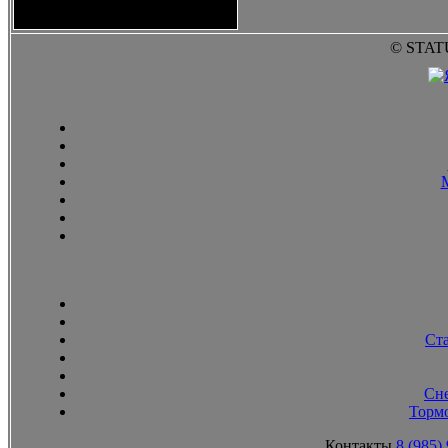
2010
© STAT
Ст
Сн
Тормо
Контакты
8 (985)