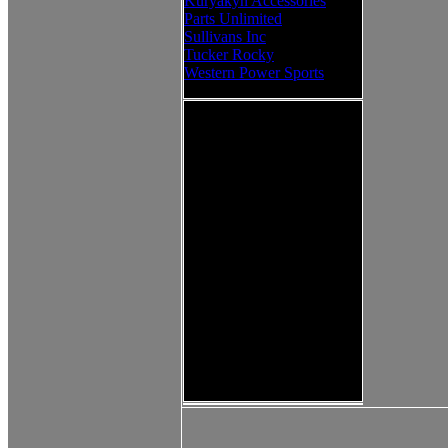
Kuryakyn Accessories
Parts Unlimited
Sullivans Inc
Tucker Rocky
Western Power Sports