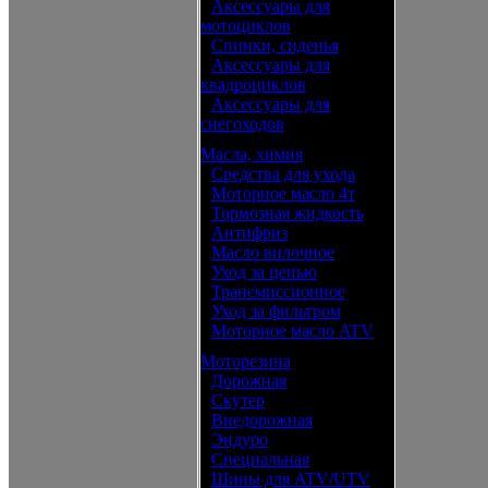
•
Аксессуары для
мотоциклов
•
Спинки, сиденья
•
Аксессуары для
квадроциклов
•
Аксессуары для
снегоходов
Масла, химия
•
Средства для ухода
•
Моторное масло 4т
•
Тормозная жидкость
•
Антифриз
•
Масло вилочное
•
Уход за цепью
•
Трансмиссионное
•
Уход за фильтром
•
Моторное масло ATV
Моторезина
•
Дорожная
•
Скутер
•
Внедорожная
•
Эндуро
•
Специальная
•
Шины для ATV/UTV