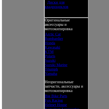
•
Диски для
квадроциклов
Оригинальные
аксессуары и
мотоэкипировка
Arctic Cat
Bombardier
Honda
Kawasaki
KTM
Polaris
Suzuki
Suzuki Marine
Triumph
Yamaha
Неоригинальные
запчасти, аксессуары и
мотоэкипировка
Big Bike Parts
Fox Racing
Helmet House