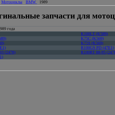
Мотоциклы
BMW
1989
гинальные запчасти для мото
989 года
K100LT (K589)
89)
K75C (K569)
9)
K75S (K569)
E1)
R100GS PD (47E1)
93 (2478)
R100RT 88-95 (247
1)