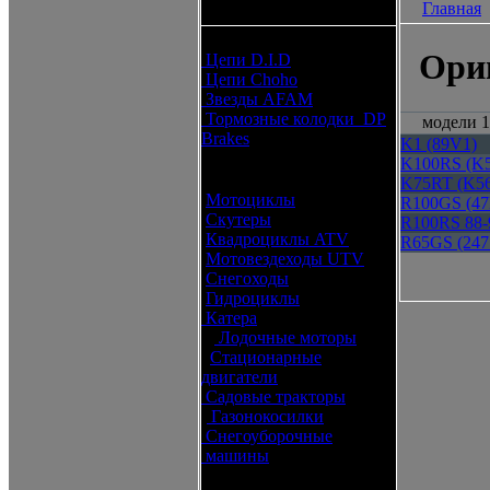
Главная
каталоги запчастей
Расходные материалы
Ори
Цепи D.I.D
Цепи Choho
Звезды AFAM
Тормозные колодки DP
модели 1
Brakes
K1 (89V1)
K100RS (K5
Оригинальные запчасти
K75RT (K56
Мотоциклы
R100GS (47
Скутеры
R100RS 88-
Квадроциклы ATV
R65GS (247
Мотовездеходы UTV
Снегоходы
Гидроциклы
Катера
Лодочные моторы
Стационарные
двигатели
Садовые тракторы
Газонокосилки
Снегоуборочные
машины
Каталог по брендам