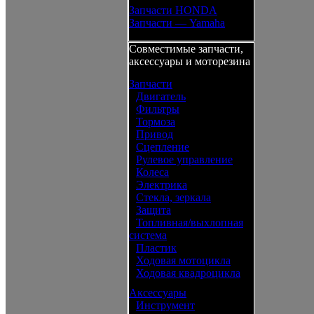
Запчасти HONDA
Запчасти — Yamaha
Совместимые запчасти,
аксессуары и моторезина
Запчасти
•
Двигатель
•
Фильтры
•
Тормоза
•
Привод
•
Сцепление
•
Рулевое управление
•
Колеса
•
Электрика
•
Стекла, зеркала
•
Защита
•
Топливная/выхлопная
система
•
Пластик
•
Ходовая мотоцикла
•
Ходовая квадроцикла
Аксессуары
•
Инструмент