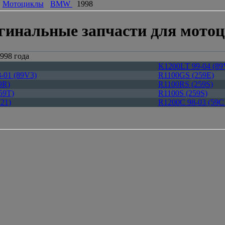
Мотоциклы
BMW
1998
гинальные запчасти для мото
998 года
K1200LT 99-04 (89
-01 (89V3)
R1100GS (259E)
9R)
R1100RS (259S)
59T)
R1100S (259S)
21)
R1200C 98-03 (59C