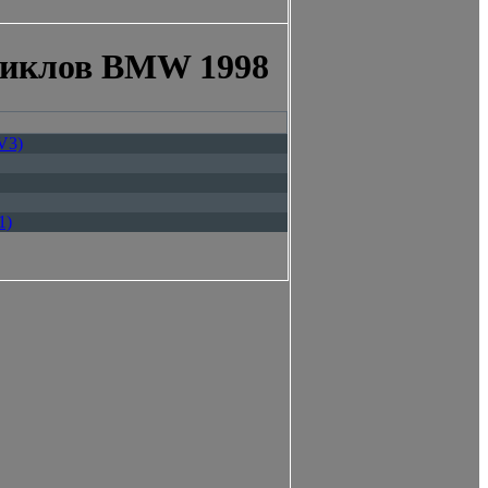
циклов BMW 1998
V3)
1)