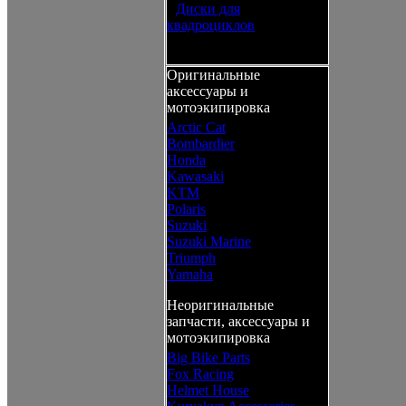
•
Диски для
квадроциклов
Оригинальные
аксессуары и
мотоэкипировка
Arctic Cat
Bombardier
Honda
Kawasaki
KTM
Polaris
Suzuki
Suzuki Marine
Triumph
Yamaha
Неоригинальные
запчасти, аксессуары и
мотоэкипировка
Big Bike Parts
Fox Racing
Helmet House