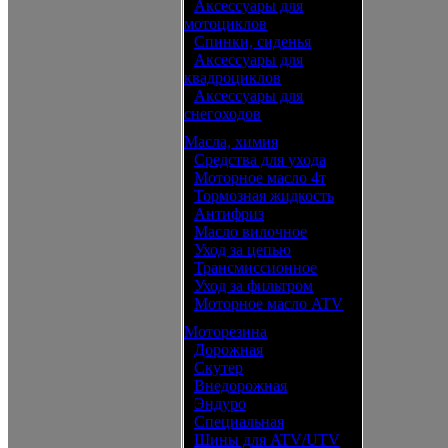
•
Аксессуары для
мотоциклов
•
Спинки, сиденья
•
Аксессуары для
квадроциклов
•
Аксессуары для
снегоходов
Масла, химия
•
Средства для ухода
•
Моторное масло 4т
•
Тормозная жидкость
•
Антифриз
•
Масло вилочное
•
Уход за цепью
•
Трансмиссионное
•
Уход за фильтром
•
Моторное масло ATV
Моторезина
•
Дорожная
•
Скутер
•
Внедорожная
•
Эндуро
•
Специальная
•
Шины для ATV/UTV