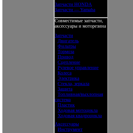
Запчасти HONDA
Запчасти — Yamaha
Совместимые запчасти,
аксессуары и моторезина
Запчасти
•
Двигатель
•
Фильтры
•
Тормоза
•
Привод
•
Сцепление
•
Рулевое управление
•
Колеса
•
Электрика
•
Стекла, зеркала
•
Защита
•
Топливная/выхлопная
система
•
Пластик
•
Ходовая мотоцикла
•
Ходовая квадроцикла
Аксессуары
•
Инструмент