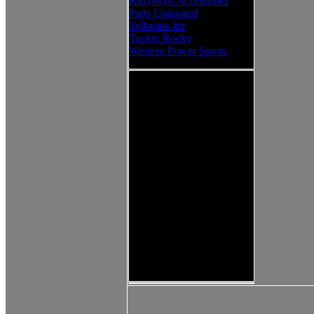
Kuryakyn Accessories
Parts Unlimited
Sullivans Inc
Tucker Rocky
Western Power Sports