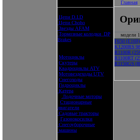
Главная
каталоги запчастей
Расходные материалы
Ори
Цепи D.I.D
Цепи Choho
Звезды AFAM
Тормозные колодки DP
модели 1
Brakes
F650 (E169)
K1200RS 98
Оригинальные запчасти
R1100R (25
Мотоциклы
R1100RT (2
Скутеры
R1150GS (R
Квадроциклы ATV
Мотовездеходы UTV
Снегоходы
Гидроциклы
Катера
Лодочные моторы
Стационарные
двигатели
Садовые тракторы
Газонокосилки
Снегоуборочные
машины
Каталог по брендам