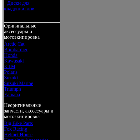
•
Диски для
квадроциклов
Оригинальные
аксессуары и
мотоэкипировка
Arctic Cat
Bombardier
Honda
Kawasaki
KTM
Polaris
Suzuki
Suzuki Marine
Triumph
Yamaha
Неоригинальные
запчасти, аксессуары и
мотоэкипировка
Big Bike Parts
Fox Racing
Helmet House