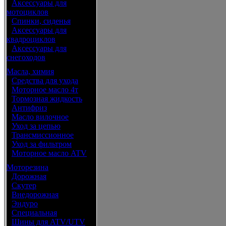
•
Аксессуары для
мотоциклов
•
Спинки, сиденья
•
Аксессуары для
квадроциклов
•
Аксессуары для
снегоходов
Масла, химия
•
Средства для ухода
•
Моторное масло 4т
•
Тормозная жидкость
•
Антифриз
•
Масло вилочное
•
Уход за цепью
•
Трансмиссионное
•
Уход за фильтром
•
Моторное масло ATV
Моторезина
•
Дорожная
•
Скутер
•
Внедорожная
•
Эндуро
•
Специальная
•
Шины для ATV/UTV