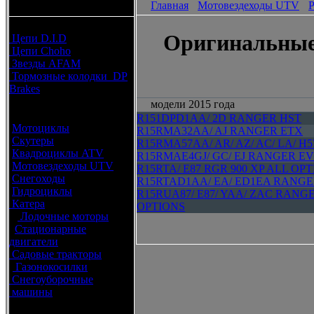
Главная
Мотовездеходы UTV
P
каталоги запчастей
Расходные материалы
Оригинальные 
Цепи D.I.D
Цепи Choho
Звезды AFAM
Тормозные колодки DP
Brakes
модели 2015 года
Оригинальные запчасти
R151DPD1AA/ 2D RANGER HST
Мотоциклы
R15RMA32AA/ AJ RANGER ETX
Скутеры
R15RMA57AA/ AR/ AZ/ AC/ LA/ H
Квадроциклы ATV
R15RMAE4GJ/ GC/ EJ RANGER EV
Мотовездеходы UTV
R15RTA/ E87 RGR 900 XP ALL OP
Снегоходы
R15RTAD1AA/ EA/ ED1EA RANGER
Гидроциклы
R15RUA87/ E87/ YAA/ ZAC RANG
Катера
OPTIONS
Лодочные моторы
Стационарные
двигатели
Садовые тракторы
Газонокосилки
Снегоуборочные
машины
Каталог по брендам