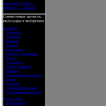
Запчасти HONDA
Запчасти — Yamaha
Совместимые запчасти,
аксессуары и моторезина
Запчасти
•
Двигатель
•
Фильтры
•
Тормоза
•
Привод
•
Сцепление
•
Рулевое управление
•
Колеса
•
Электрика
•
Стекла, зеркала
•
Защита
•
Топливная/выхлопная
система
•
Пластик
•
Ходовая мотоцикла
•
Ходовая квадроцикла
Аксессуары
•
Инструмент