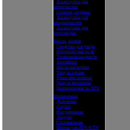
•
Аксессуары для
мотоциклов
•
Спинки, сиденья
•
Аксессуары для
квадроциклов
•
Аксессуары для
снегоходов
Масла, химия
•
Средства для ухода
•
Моторное масло 4т
•
Тормозная жидкость
•
Антифриз
•
Масло вилочное
•
Уход за цепью
•
Трансмиссионное
•
Уход за фильтром
•
Моторное масло ATV
Моторезина
•
Дорожная
•
Скутер
•
Внедорожная
•
Эндуро
•
Специальная
•
Шины для ATV/UTV