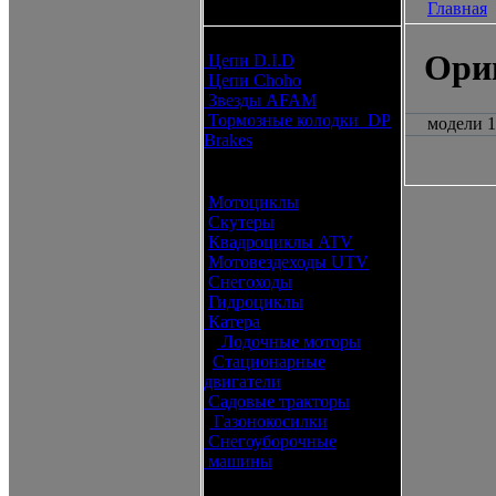
Главная
каталоги запчастей
Расходные материалы
Ори
Цепи D.I.D
Цепи Choho
Звезды AFAM
Тормозные колодки DP
модели 1
Brakes
Оригинальные запчасти
Мотоциклы
Скутеры
Квадроциклы ATV
Мотовездеходы UTV
Снегоходы
Гидроциклы
Катера
Лодочные моторы
Стационарные
двигатели
Садовые тракторы
Газонокосилки
Снегоуборочные
машины
Каталог по брендам