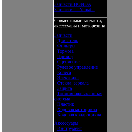
Запчасти HONDA
Запчасти — Yamaha
Совместимые запчасти,
аксессуары и моторезина
Запчасти
•
Двигатель
•
Фильтры
•
Тормоза
•
Привод
•
Сцепление
•
Рулевое управление
•
Колеса
•
Электрика
•
Стекла, зеркала
•
Защита
•
Топливная/выхлопная
система
•
Пластик
•
Ходовая мотоцикла
•
Ходовая квадроцикла
Аксессуары
•
Инструмент