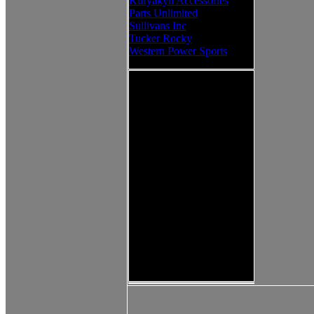
Kuryakyn Accessories
Parts Unlimited
Sullivans Inc
Tucker Rocky
Western Power Sports