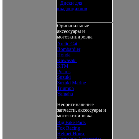
•
Диски для
квадроциклов
Оригинальные
аксессуары и
мотоэкипировка
Arctic Cat
Bombardier
Honda
Kawasaki
KTM
Polaris
Suzuki
Suzuki Marine
Triumph
Yamaha
Неоригинальные
запчасти, аксессуары и
мотоэкипировка
Big Bike Parts
Fox Racing
Helmet House