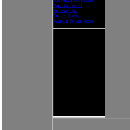
Kuryakyn Accessories
Parts Unlimited
Sullivans Inc
Tucker Rocky
Western Power Sports