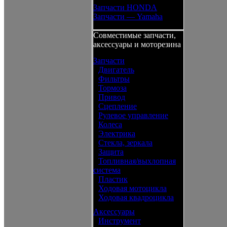
Запчасти HONDA
Запчасти — Yamaha
Совместимые запчасти,
аксессуары и моторезина
Запчасти
•
Двигатель
•
Фильтры
•
Тормоза
•
Привод
•
Сцепление
•
Рулевое управление
•
Колеса
•
Электрика
•
Стекла, зеркала
•
Защита
•
Топливная/выхлопная
система
•
Пластик
•
Ходовая мотоцикла
•
Ходовая квадроцикла
Аксессуары
•
Инструмент