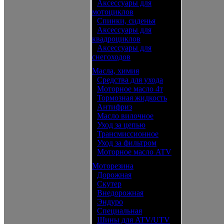
•
Аксессуары для
мотоциклов
•
Спинки, сиденья
•
Аксессуары для
квадроциклов
•
Аксессуары для
снегоходов
Масла, химия
•
Средства для ухода
•
Моторное масло 4т
•
Тормозная жидкость
•
Антифриз
•
Масло вилочное
•
Уход за цепью
•
Трансмиссионное
•
Уход за фильтром
•
Моторное масло ATV
Моторезина
•
Дорожная
•
Скутер
•
Внедорожная
•
Эндуро
•
Специальная
•
Шины для ATV/UTV