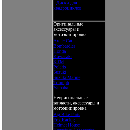
•
Диски для
квадроциклов
Оригинальные
аксессуары и
мотоэкипировка
Arctic Cat
Bombardier
Honda
Kawasaki
KTM
Polaris
Suzuki
Suzuki Marine
Triumph
Yamaha
Неоригинальные
запчасти, аксессуары и
мотоэкипировка
Big Bike Parts
Fox Racing
Helmet House