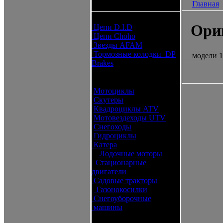
Главная
каталоги запчастей
Расходные материалы
Ори
Цепи D.I.D
Цепи Choho
Звезды AFAM
Тормозные колодки DP
модели 1
Brakes
Оригинальные запчасти
Мотоциклы
Скутеры
Квадроциклы ATV
Мотовездеходы UTV
Снегоходы
Гидроциклы
Катера
Лодочные моторы
Стационарные
двигатели
Садовые тракторы
Газонокосилки
Снегоуборочные
машины
Каталог по брендам