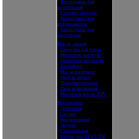
•
Аксессуары для
мотоциклов
•
Спинки, сиденья
•
Аксессуары для
квадроциклов
•
Аксессуары для
снегоходов
Масла, химия
•
Средства для ухода
•
Моторное масло 4т
•
Тормозная жидкость
•
Антифриз
•
Масло вилочное
•
Уход за цепью
•
Трансмиссионное
•
Уход за фильтром
•
Моторное масло ATV
Моторезина
•
Дорожная
•
Скутер
•
Внедорожная
•
Эндуро
•
Специальная
•
Шины для ATV/UTV