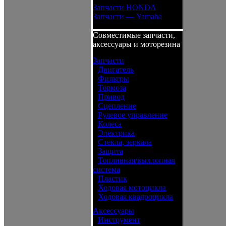
Запчасти HONDA
Запчасти — Yamaha
Совместимые запчасти,
аксессуары и моторезина
Запчасти
•
Двигатель
•
Фильтры
•
Тормоза
•
Привод
•
Сцепление
•
Рулевое управление
•
Колеса
•
Электрика
•
Стекла, зеркала
•
Защита
•
Топливная/выхлопная
система
•
Пластик
•
Ходовая мотоцикла
•
Ходовая квадроцикла
Аксессуары
•
Инструмент