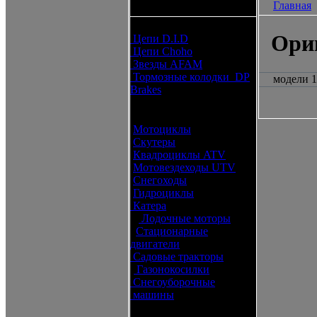
Главная
каталоги запчастей
Расходные материалы
Ори
Цепи D.I.D
Цепи Choho
Звезды AFAM
Тормозные колодки DP
модели 1
Brakes
Оригинальные запчасти
Мотоциклы
Скутеры
Квадроциклы ATV
Мотовездеходы UTV
Снегоходы
Гидроциклы
Катера
Лодочные моторы
Стационарные
двигатели
Садовые тракторы
Газонокосилки
Снегоуборочные
машины
Каталог по брендам