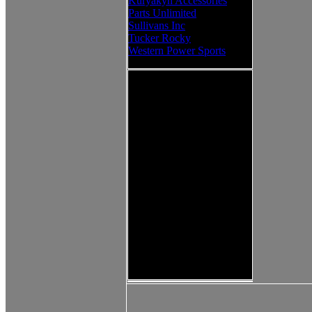
Kuryakyn Accessories
Parts Unlimited
Sullivans Inc
Tucker Rocky
Western Power Sports