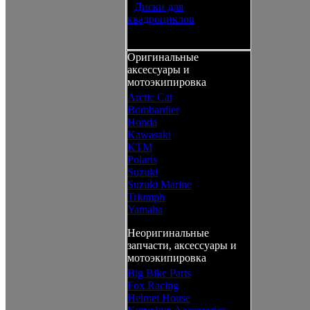
•
Диски для
квадроциклов
Оригинальные
аксессуары и
мотоэкипировка
Arctic Cat
Bombardier
Honda
Kawasaki
KTM
Polaris
Suzuki
Suzuki Marine
Triumph
Yamaha
Неоригинальные
запчасти, аксессуары и
мотоэкипировка
Big Bike Parts
Fox Racing
Helmet House