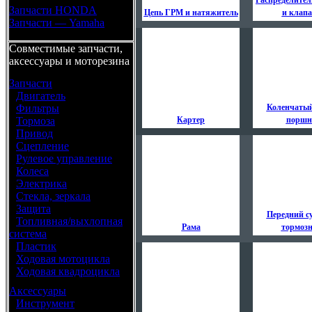
Распределите
Запчасти HONDA
Цепь ГРМ и натяжитель
и клап
Запчасти — Yamaha
Совместимые запчасти,
аксессуары и моторезина
Запчасти
•
Двигатель
•
Фильтры
Коленчатый
•
Тормоза
Картер
поршн
•
Привод
•
Сцепление
•
Рулевое управление
•
Колеса
•
Электрика
•
Стекла, зеркала
•
Защита
Передний с
•
Топливная/выхлопная
Рама
тормоз
система
•
Пластик
•
Ходовая мотоцикла
•
Ходовая квадроцикла
Аксессуары
•
Инструмент