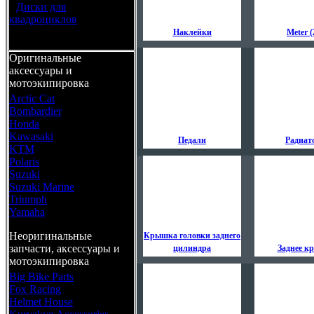
•
Диски для
квадроциклов
Наклейки
Meter (
Оригинальные
аксессуары и
мотоэкипировка
Arctic Cat
Bombardier
Honda
Kawasaki
Педали
Радиат
KTM
Polaris
Suzuki
Suzuki Marine
Triumph
Yamaha
Неоригинальные
Крышка головки заднего
запчасти, аксессуары и
цилиндра
Заднее к
мотоэкипировка
Big Bike Parts
Fox Racing
Helmet House