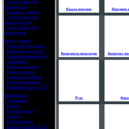
•
Аксессуары для
мотоциклов
Крыло переднее
Передняя 
•
Спинки, сиденья
•
Аксессуары для
квадроциклов
•
Аксессуары для
снегоходов
Масла, химия
•
Средства для ухода
•
Моторное масло 4т
Комплекты прокладок
Комплект пр
•
Тормозная жидкость
•
Антифриз
•
Масло вилочное
•
Уход за цепью
•
Трансмиссионное
•
Уход за фильтром
•
Моторное масло ATV
Моторезина
Руль
Фара
•
Дорожная
•
Скутер
•
Внедорожная
•
Эндуро
•
Специальная
•
Шины для ATV/UTV