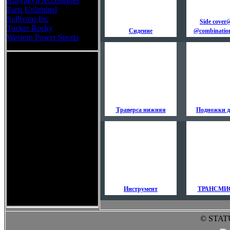
Kuryakyn Accessories
Parts Unlimited
Sullivans Inc
Side cover
Tucker Rocky
Сидение
@combination
Western Power Sports
Траверса нижняя
Подножки д
Инструмент
ТРАНСМИ
© STAT