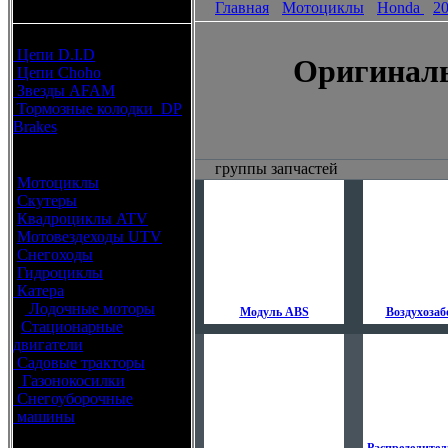
Главная
Мотоциклы
Honda
2
каталоги запчастей
Расходные материалы
Цепи D.I.D
Оригиналь
Цепи Choho
Звезды AFAM
Тормозные колодки DP
Brakes
Оригинальные запчасти
группы запчастей
Мотоциклы
Скутеры
Квадроциклы ATV
Мотовездеходы UTV
Снегоходы
Гидроциклы
Катера
Лодочные моторы
Модуль ABS
Воздухоза
Стационарные
двигатели
Садовые тракторы
Газонокосилки
Снегоуборочные
машины
Каталог по брендам