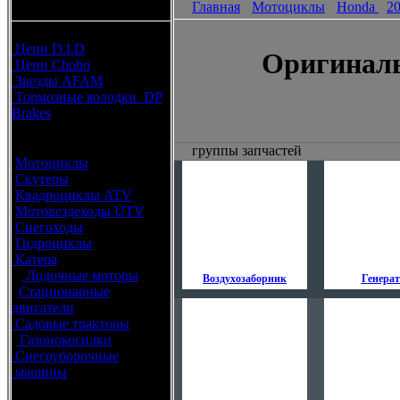
Главная
Мотоциклы
Honda
2
каталоги запчастей
Расходные материалы
Цепи D.I.D
Оригиналь
Цепи Choho
Звезды AFAM
Тормозные колодки DP
Brakes
Оригинальные запчасти
группы запчастей
Мотоциклы
Скутеры
Квадроциклы ATV
Мотовездеходы UTV
Снегоходы
Гидроциклы
Катера
Лодочные моторы
Воздухозаборник
Генера
Стационарные
двигатели
Садовые тракторы
Газонокосилки
Снегоуборочные
машины
Каталог по брендам