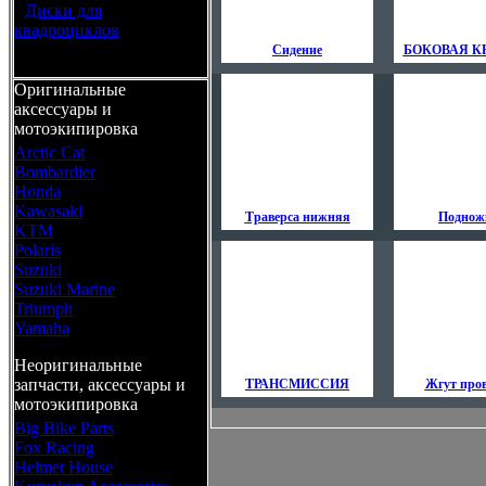
•
Диски для
квадроциклов
Сидение
БОКОВАЯ 
Оригинальные
аксессуары и
мотоэкипировка
Arctic Cat
Bombardier
Honda
Kawasaki
Траверса нижняя
Поднож
KTM
Polaris
Suzuki
Suzuki Marine
Triumph
Yamaha
Неоригинальные
запчасти, аксессуары и
ТРАНСМИССИЯ
Жгут про
мотоэкипировка
Big Bike Parts
Fox Racing
Helmet House