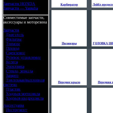
Запчасти HONDA
Карбюратор
Лейбл предос
Запчасти — Yamaha
Совместимые запчасти,
аксессуары и моторезина
Запчасти
•
Двигатель
•
Фильтры
•
Тормоза
Цилиндры
ГОЛОВКА Ц
•
Привод
•
Сцепление
•
Рулевое управление
•
Колеса
•
Электрика
•
Стекла, зеркала
•
Защита
•
Топливная/выхлопная
Переднее крыло
Передняя 
система
•
Пластик
•
Ходовая мотоцикла
•
Ходовая квадроцикла
Аксессуары
•
Инструмент