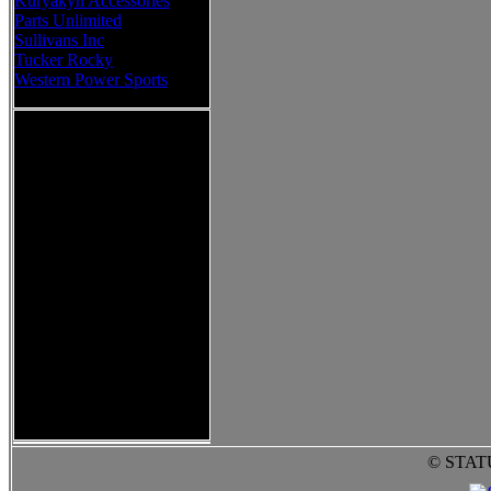
Kuryakyn Accessories
Parts Unlimited
Sullivans Inc
Tucker Rocky
Western Power Sports
© STAT