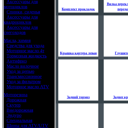
•
Аксессуары для
Вилка перек
мотоциклов
Комплект прокладок
переда
•
Спинки, сиденья
•
Аксессуары для
квадроциклов
•
Аксессуары для
снегоходов
Масла, химия
•
Средства для ухода
•
Моторное масло 4т
Крышка картера левая
Глушит
•
Тормозная жидкость
•
Антифриз
•
Масло вилочное
•
Уход за цепью
•
Трансмиссионное
•
Уход за фильтром
•
Моторное масло ATV
Моторезина
Задний тормоз
Заднее к
•
Дорожная
•
Скутер
•
Внедорожная
•
Эндуро
•
Специальная
•
Шины для ATV/UTV