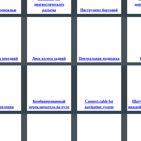
диагностического
доп
репежные
разъема
Инструмент бортовой
а передний
Диск колеса задний
Центральная подножка
Комбинированный
Connect.cable for
Шату
цепления
переключатель на руле
navigation system
нижней