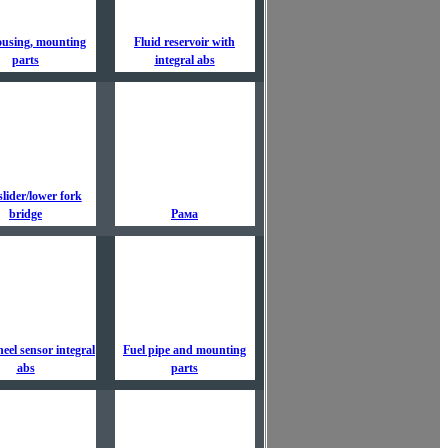
using, mounting
Fluid reservoir with
parts
integral abs
slider/lower fork
bridge
Рама
eel sensor integral
Fuel pipe and mounting
abs
parts