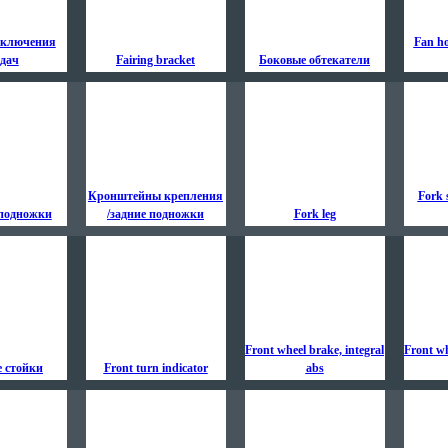
еключения
Fan ho
едач
Fairing bracket
Боковые обтекатели
Кронштейны крепления
Fork 
 подножки
/задние подножки
Fork leg
Front wheel brake, integral
Front wh
е стойки
Front turn indicator
abs