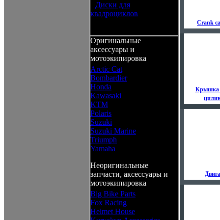
•
Диски для
квадроциклов
Crank ca
Оригинальные
аксессуары и
мотоэкипировка
Arctic Cat
Bombardier
Honda
Крышка 
Kawasaki
цили
KTM
Polaris
Suzuki
Suzuki Marine
Triumph
Yamaha
Неоригинальные
запчасти, аксессуары и
Двиг
мотоэкипировка
Big Bike Parts
Fox Racing
Helmet House