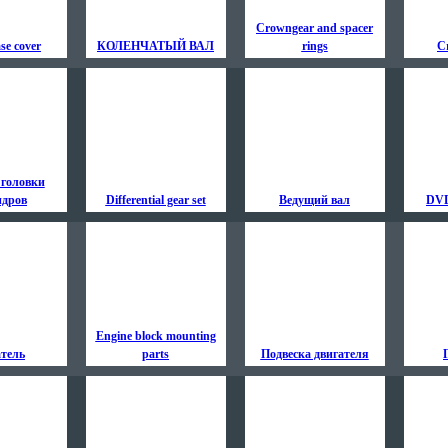
Crowngear and spacer
se cover
КОЛЕНЧАТЫЙ ВАЛ
rings
Cr
головки
ндров
Differential gear set
Ведущий вал
DVD
Engine block mounting
атель
parts
Подвеска двигателя