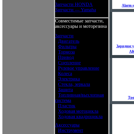
Запчасти HONDA
Alarm s
Запчасти — Yamaha
Совместимые запчасти,
аксессуары и моторезина
Запчасти
•
Двигатель
•
Фильтры
Зарядное у
•
Тормоза
А
•
Привод
•
Сцепление
•
Рулевое управление
•
Колеса
•
Электрика
•
Стекла, зеркала
•
Защита
•
Топливная/выхлопная
Тр
система
•
Пластик
•
Ходовая мотоцикла
•
Ходовая квадроцикла
Аксессуары
•
Инструмент