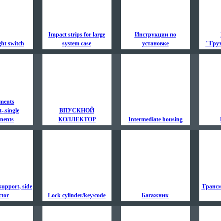
Impact strips for large
Инструкции по
ght switch
system case
установке
"Гру
ments
-.single
ВПУСКНОЙ
nents
КОЛЛЕКТОР
Intermediate housing
support, side
Трансм
ctor
Lock cylinder/key/code
Багажник