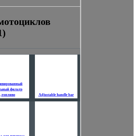
мотоциклов
1)
ивированный
льный фильтр
,топливо
Adjustable handle bar