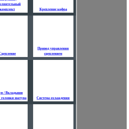
олнительный
комплект
Крепление кофра
Привод управления
Сцепление
сцеплением
н / Вкладыши
 головки шатуна
Система охлаждения