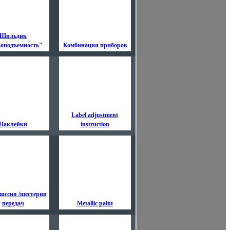
Шильдик
зоподъемность"
Комбинация приборов
Label adjustment
Наклейки
instruction
иссия /шестерни
передач
Metallic paint