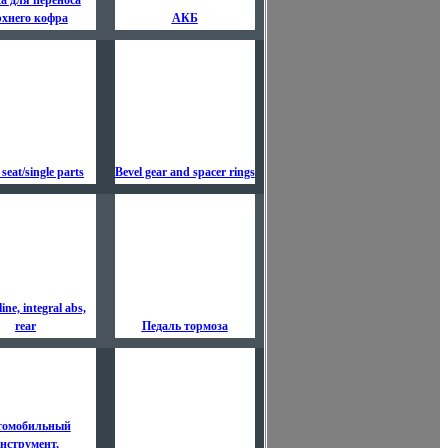
а для переноса
рхнего кофра
АКБ
seat/single parts
Bevel gear and spacer rings
ine, integral abs,
rear
Педаль тормоза
томобильный
нструмент,