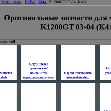
Мотоциклы
BMW
2004
K1200GT 03-04 (K41)
Оригинальные запчасти для 
K1200GT 03-04 (K4
апчастей
6-ступенчатая
трансмиссия/
Акт
nsmission-
компоненты
6-speed transmission,
уго
 shaft
переключения передач
intermediate shaft