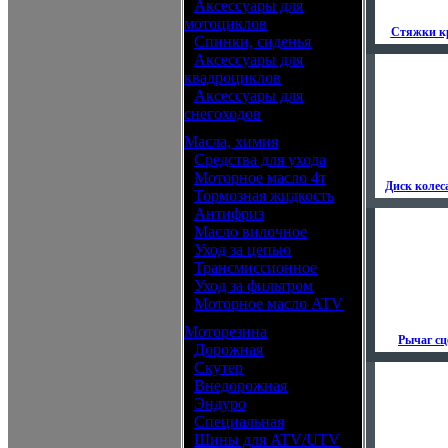
•
Аксессуары для
мотоциклов
Стяжки к
•
Спинки, сиденья
•
Аксессуары для
квадроциклов
•
Аксессуары для
снегоходов
Масла, химия
•
Средства для ухода
•
Моторное масло 4т
Диск колес
•
Тормозная жидкость
•
Антифриз
•
Масло вилочное
•
Уход за цепью
•
Трансмиссионное
•
Уход за фильтром
•
Моторное масло ATV
Моторезина
Рычаг с
•
Дорожная
•
Скутер
•
Внедорожная
•
Эндуро
•
Специальная
•
Шины для ATV/UTV