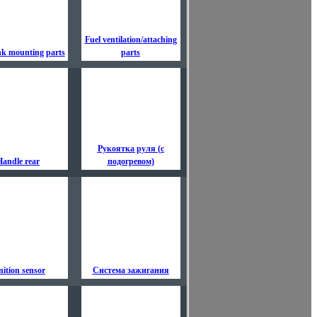
Fuel ventilation/attaching
nk mounting parts
parts
Рукоятка руля (с
Handle rear
подогревом)
nition sensor
Система зажигания