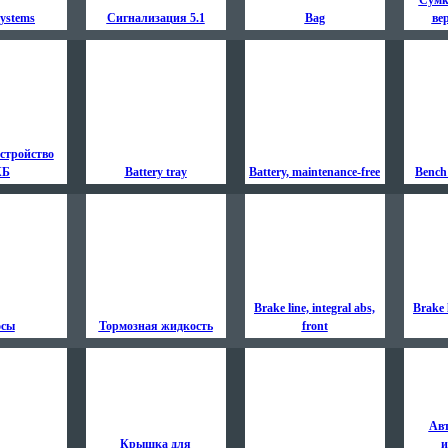
Сумк
ystems
Сигнализация 5.1
Bag
ве
стройство
КБ
Battery tray
Battery, maintenance-free
Bench 
Brake line, integral abs,
Brake l
осы
Тормозная жидкость
front
Ав
Крышка для
и