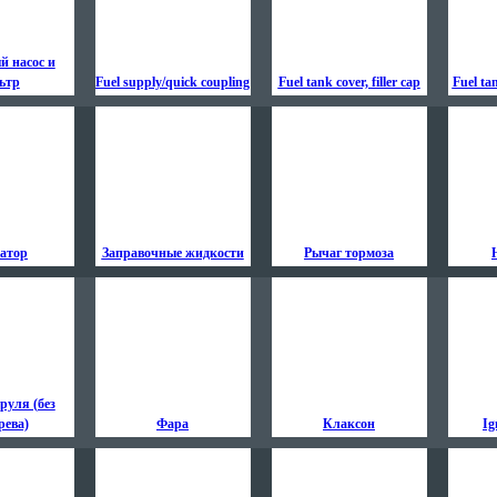
й насос и
ьтр
Fuel supply/quick coupling
Fuel tank cover, filler cap
Fuel ta
ратор
Заправочные жидкости
Рычаг тормоза
руля (без
рева)
Фара
Клаксон
Ig