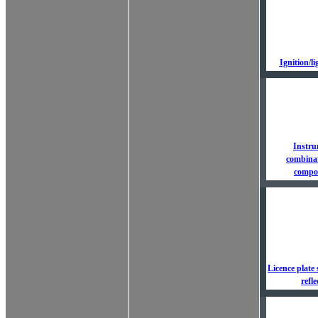
Ignition/li
Instru
combinat
compo
Licence plate 
refle