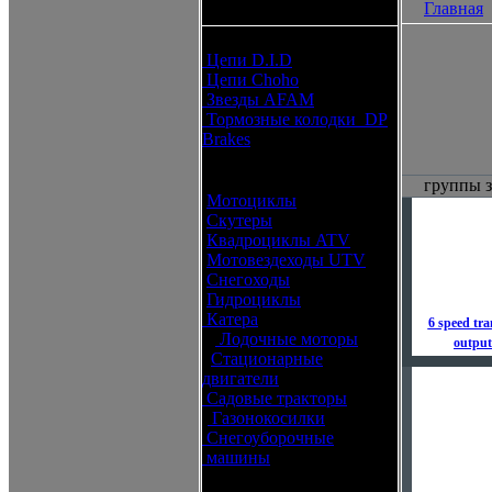
Главная
каталоги запчастей
Расходные материалы
Цепи D.I.D
Цепи Choho
Звезды AFAM
Тормозные колодки DP
Brakes
Оригинальные запчасти
группы з
Мотоциклы
Скутеры
Квадроциклы ATV
Мотовездеходы UTV
Снегоходы
Гидроциклы
Катера
6 speed tra
Лодочные моторы
output
Стационарные
двигатели
Садовые тракторы
Газонокосилки
Снегоуборочные
машины
Каталог по брендам