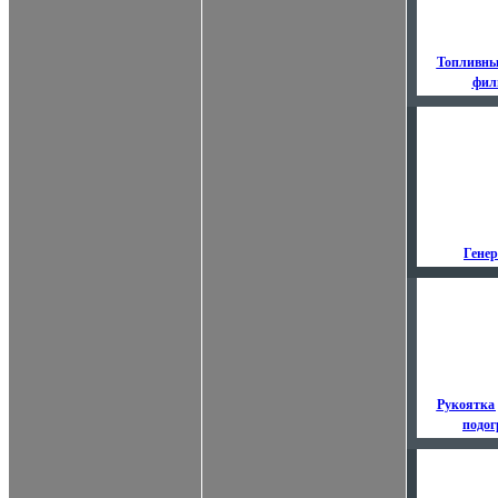
Топливны
фил
Гене
Рукоятка 
подог