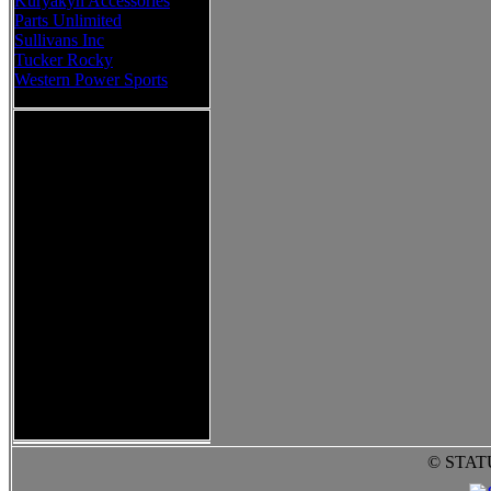
Kuryakyn Accessories
Parts Unlimited
Sullivans Inc
Tucker Rocky
Western Power Sports
© STAT