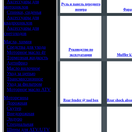
•
Аксессуары для
Руль и панель переднего
мотоциклов
номера
Фара
•
Спинки, сиденья
•
Аксессуары для
квадроциклов
•
Аксессуары для
снегоходов
Масла, химия
•
Средства для ухода
Руководство по
•
Моторное масло 4т
эксплуатации
Muffler k
•
Тормозная жидкость
•
Антифриз
•
Масло вилочное
•
Уход за цепью
•
Трансмиссионное
•
Уход за фильтром
•
Моторное масло ATV
Моторезина
Rear fender @ tool box
Rear shock abso
•
Дорожная
•
Скутер
•
Внедорожная
•
Эндуро
•
Специальная
•
Шины для ATV/UTV