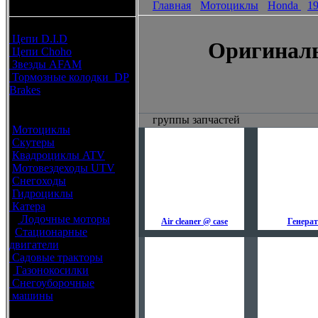
Главная
Мотоциклы
Honda
1
каталоги запчастей
Расходные материалы
Цепи D.I.D
Оригиналь
Цепи Choho
Звезды AFAM
Тормозные колодки DP
Brakes
Оригинальные запчасти
группы запчастей
Мотоциклы
Скутеры
Квадроциклы ATV
Мотовездеходы UTV
Снегоходы
Гидроциклы
Катера
Лодочные моторы
Air cleaner @ case
Генера
Стационарные
двигатели
Садовые тракторы
Газонокосилки
Снегоуборочные
машины
Каталог по брендам