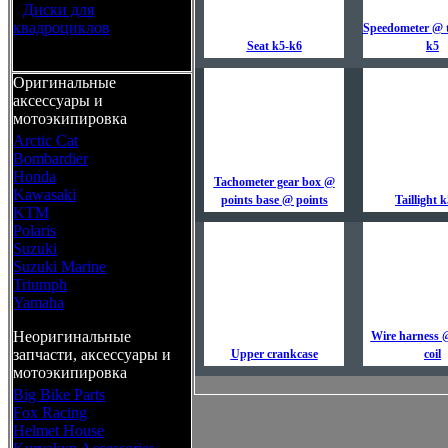
•
Диски для
квадроциклов
Speedometer @ 
Seat k5-k6
k5
Оригинальные
аксессуары и
мотоэкипировка
Arctic Cat
Bombardier
Honda
Tachometer gear box @
Kawasaki
points base @ points
Taillight 
KTM
Polaris
Suzuki
Suzuki Marine
Triumph
Yamaha
Неоригинальные
Wire harness @
запчасти, аксессуары и
Upper crankcase
coil
мотоэкипировка
Big Bike Parts
Fox Racing
Helmet House