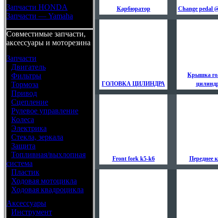
Запчасти HONDA
Карбюратор
Change pedal @
Запчасти — Yamaha
Совместимые запчасти,
аксессуары и моторезина
Запчасти
•
Двигатель
•
Фильтры
Крышка го
•
Тормоза
ГОЛОВКА ЦИЛИНДРА
цилинд
•
Привод
•
Сцепление
•
Рулевое управление
•
Колеса
•
Электрика
•
Стекла, зеркала
•
Защита
•
Топливная/выхлопная
Front fork k5-k6
Переднее к
система
•
Пластик
•
Ходовая мотоцикла
•
Ходовая квадроцикла
Аксессуары
•
Инструмент