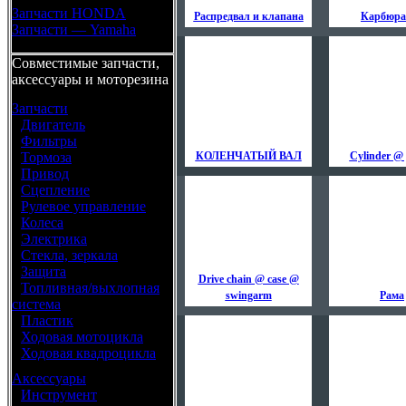
Запчасти HONDA
Распредвал и клапана
Карбюра
Запчасти — Yamaha
Совместимые запчасти,
аксессуары и моторезина
Запчасти
•
Двигатель
•
Фильтры
•
Тормоза
КОЛЕНЧАТЫЙ ВАЛ
Cylinder @ 
•
Привод
•
Сцепление
•
Рулевое управление
•
Колеса
•
Электрика
•
Стекла, зеркала
•
Защита
Drive chain @ case @
•
Топливная/выхлопная
swingarm
Рама
система
•
Пластик
•
Ходовая мотоцикла
•
Ходовая квадроцикла
Аксессуары
•
Инструмент