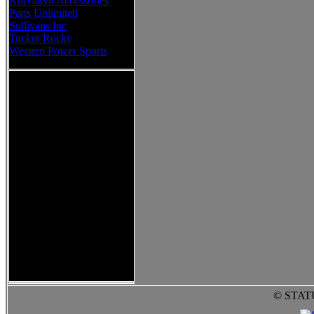
Kuryakyn Accessories
Parts Unlimited
Sullivans Inc
Tucker Rocky
Western Power Sports
© STAT