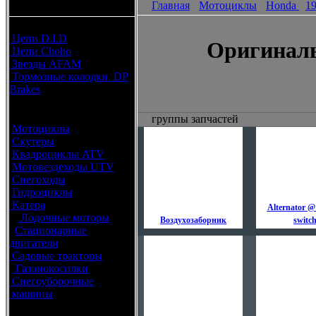
Главная
Мотоциклы
Honda
1
каталоги запчастей
Расходные материалы
Цепи D.I.D
Оригиналь
Цепи Choho
Звезды AFAM
Тормозные колодки DP
Brakes
Оригинальные запчасти
группы запчастей
Мотоциклы
Скутеры
Квадроциклы ATV
Мотовездеходы UTV
Снегоходы
Гидроциклы
Катера
Alternator @
Лодочные моторы
Воздухозаборник
switc
Стационарные
двигатели
Садовые тракторы
Газонокосилки
Снегоуборочные
машины
Каталог по брендам