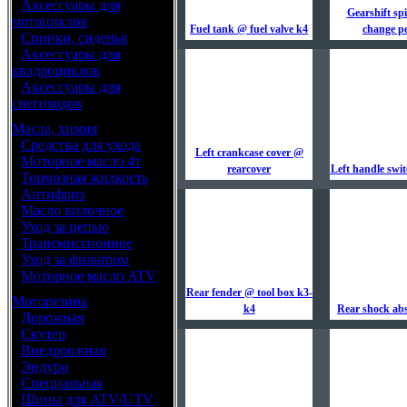
•
Аксессуары для
Gearshift sp
мотоциклов
Fuel tank @ fuel valve k4
change p
•
Спинки, сиденья
•
Аксессуары для
квадроциклов
•
Аксессуары для
снегоходов
Масла, химия
•
Средства для ухода
Left crankcase cover @
•
Моторное масло 4т
rearcover
Left handle swi
•
Тормозная жидкость
•
Антифриз
•
Масло вилочное
•
Уход за цепью
•
Трансмиссионное
•
Уход за фильтром
•
Моторное масло ATV
Rear fender @ tool box k3-
Моторезина
k4
Rear shock ab
•
Дорожная
•
Скутер
•
Внедорожная
•
Эндуро
•
Специальная
•
Шины для ATV/UTV