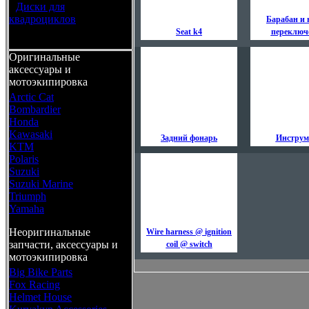
•
Диски для
квадроциклов
Барабан и 
Seat k4
переключ
Оригинальные
аксессуары и
мотоэкипировка
Arctic Cat
Bombardier
Honda
Kawasaki
Задний фонарь
Инструм
KTM
Polaris
Suzuki
Suzuki Marine
Triumph
Yamaha
Неоригинальные
Wire harness @ ignition
запчасти, аксессуары и
coil @ switch
мотоэкипировка
Big Bike Parts
Fox Racing
Helmet House