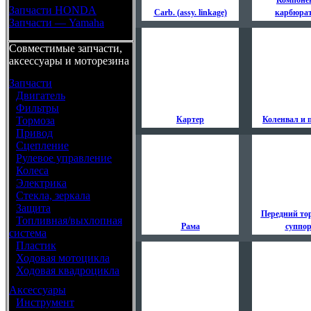
Компоне
Запчасти HONDA
Carb. (assy. linkage)
карбюра
Запчасти — Yamaha
Совместимые запчасти,
аксессуары и моторезина
Запчасти
•
Двигатель
•
Фильтры
•
Тормоза
Картер
Коленвал и
•
Привод
•
Сцепление
•
Рулевое управление
•
Колеса
•
Электрика
•
Стекла, зеркала
•
Защита
Передний то
•
Топливная/выхлопная
Рама
суппо
система
•
Пластик
•
Ходовая мотоцикла
•
Ходовая квадроцикла
Аксессуары
•
Инструмент