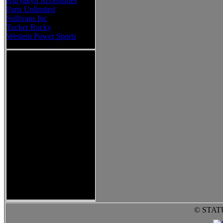
Kuryakyn Accessories
Parts Unlimited
Sullivans Inc
Tucker Rocky
Western Power Sports
© STAT