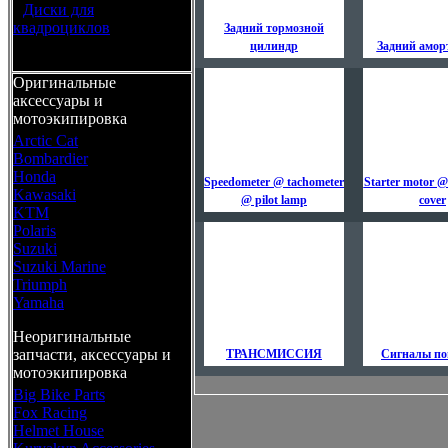
•
Диски для
квадроциклов
Задний тормозной
цилиндр
Задний амор
Оригинальные
аксессуары и
мотоэкипировка
Arctic Cat
Bombardier
Honda
Speedometer @ tachometer
Starter motor @
Kawasaki
@ pilot lamp
cover
KTM
Polaris
Suzuki
Suzuki Marine
Triumph
Yamaha
Неоригинальные
запчасти, аксессуары и
ТРАНСМИССИЯ
Сигналы по
мотоэкипировка
Big Bike Parts
Fox Racing
Helmet House