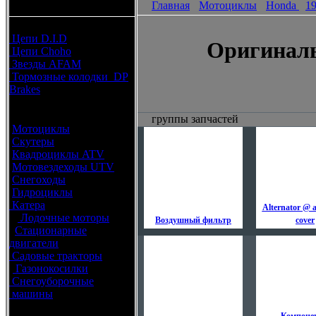
Главная
Мотоциклы
Honda
1
каталоги запчастей
Расходные материалы
Цепи D.I.D
Оригиналь
Цепи Choho
Звезды AFAM
Тормозные колодки DP
Brakes
Оригинальные запчасти
группы запчастей
Мотоциклы
Скутеры
Квадроциклы ATV
Мотовездеходы UTV
Снегоходы
Гидроциклы
Катера
Alternator @ a
Лодочные моторы
Воздушный фильтр
cover
Стационарные
двигатели
Садовые тракторы
Газонокосилки
Снегоуборочные
машины
Каталог по брендам