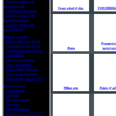
•
Аксессуары для
мотоциклов
Front wheel @ disc
ТОПЛИВНЫ
•
Спинки, сиденья
•
Аксессуары для
квадроциклов
•
Аксессуары для
снегоходов
Масла, химия
•
Средства для ухода
Руководст
•
Моторное масло 4т
Фара
эксплуат
•
Тормозная жидкость
•
Антифриз
•
Масло вилочное
•
Уход за цепью
•
Трансмиссионное
•
Уход за фильтром
•
Моторное масло ATV
Моторезина
Pillion step
Points @ ad
•
Дорожная
•
Скутер
•
Внедорожная
•
Эндуро
•
Специальная
•
Шины для ATV/UTV