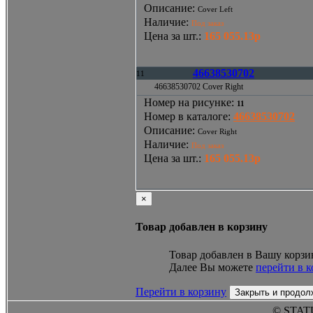
Описание
:
Cover Left
Наличие
:
Под заказ
Цена за шт.
:
165 055.13р
46638530702
11
46638530702 Cover Right
Номер на рисунке
:
11
Номер в каталоге
:
46638530702
Описание
:
Cover Right
Наличие
:
Под заказ
Цена за шт.
:
165 055.13р
×
Товар добавлен в корзину
Товар добавлен в Вашу корзи
Далее Вы можете
перейти в 
Перейти в корзину
Закрыть и продол
© STAT