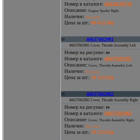
Номер в каталоге
:
46638530750
Описание
:
Engine Spoiler Right
Наличие
:
Под заказ
Цена за шт.
:
89 612.30р
46637682981
09
46637682981 Cover, Throttle Assembly Left
Номер на рисунке
:
09
Номер в каталоге
:
46637682981
Описание
:
Cover, Throttle Assembly Left
Наличие
:
Под заказ
Цена за шт.
:
10 122.02р
46637682982
09
46637682982 Cover, Throttle Assembly Right
Номер на рисунке
:
09
Номер в каталоге
:
46637682982
Описание
:
Cover, Throttle Assembly Right
Наличие
:
Под заказ
Цена за шт.
:
10 122.02р