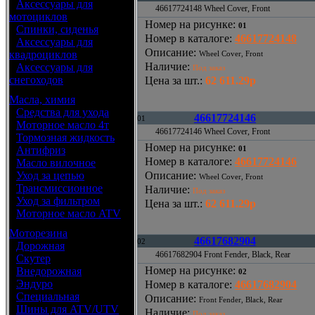
•
Аксессуары для
46617724148 Wheel Cover, Front
мотоциклов
Номер на рисунке
:
01
•
Спинки, сиденья
Номер в каталоге
:
46617724148
•
Аксессуары для
Описание
:
квадроциклов
Wheel Cover, Front
Наличие
:
•
Аксессуары для
Под заказ
снегоходов
Цена за шт.
:
62 611.29р
Масла, химия
•
Средства для ухода
46617724146
01
•
Моторное масло 4т
46617724146 Wheel Cover, Front
•
Тормозная жидкость
Номер на рисунке
:
•
Антифриз
01
Номер в каталоге
:
46617724146
•
Масло вилочное
•
Уход за цепью
Описание
:
Wheel Cover, Front
•
Трансмиссионное
Наличие
:
Под заказ
•
Уход за фильтром
Цена за шт.
:
62 611.29р
•
Моторное масло ATV
Моторезина
46617682904
02
•
Дорожная
46617682904 Front Fender, Black, Rear
•
Скутер
Номер на рисунке
:
•
Внедорожная
02
•
Эндуро
Номер в каталоге
:
46617682904
•
Специальная
Описание
:
Front Fender, Black, Rear
•
Шины для ATV/UTV
Наличие
:
Под заказ