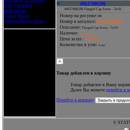
Kuryakyn Accessories
46637686286
05
Parts Unlimited
46637686286 Flanged Cap Screw - 5x16
Sullivans Inc
Номер на рисунке
:
Tucker Rocky
05
Western Power Sports
Номер в каталоге
:
46637686286
Описание
:
Flanged Cap Screw - 5x16
Наличие
:
Под заказ
Цена за шт.
:
423.57р
Количество в узле
:
4 шт.
×
Товар добавлен в корзину
Товар добавлен в Вашу корзи
Далее Вы можете
перейти в 
Перейти в корзину
Закрыть и продол
© STAT