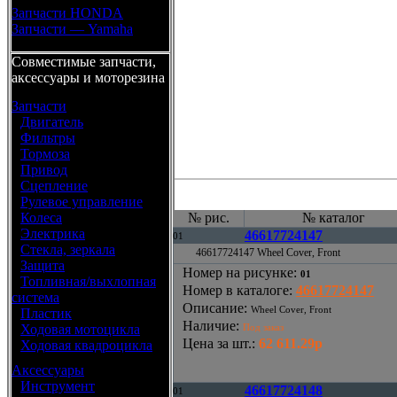
Запчасти HONDA
Запчасти — Yamaha
Совместимые запчасти,
аксессуары и моторезина
Запчасти
•
Двигатель
•
Фильтры
•
Тормоза
•
Привод
•
Сцепление
•
Рулевое управление
•
Колеса
№ рис.
№ каталог
•
Электрика
46617724147
01
•
Стекла, зеркала
46617724147 Wheel Cover, Front
•
Защита
Номер на рисунке
:
01
•
Топливная/выхлопная
Номер в каталоге
:
46617724147
система
Описание
:
Wheel Cover, Front
•
Пластик
Наличие
:
•
Ходовая мотоцикла
Под заказ
Цена за шт.
:
62 611.29р
•
Ходовая квадроцикла
Аксессуары
•
Инструмент
46617724148
01