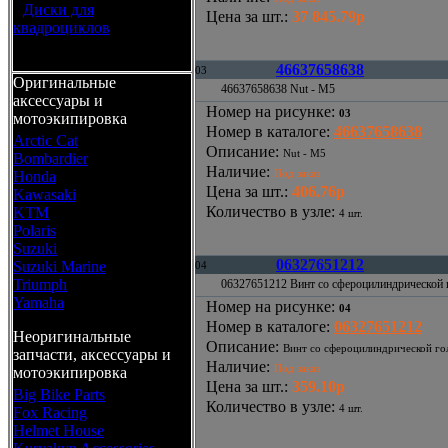
•
Диски для
Цена за шт.
:
37 845.79р
квадроциклов
46637658638
03
Оригинальные
46637658638 Nut - M5
аксессуары и
Номер на рисунке
:
03
мотоэкипировка
Номер в каталоге
:
46637658638
Arctic Cat
Описание
:
Nut - M5
Bombardier
Наличие
:
Под заказ
Honda
Цена за шт.
:
406.76р
Kawasaki
Количество в узле
:
KTM
4 шт.
Polaris
Suzuki
06327651212
Suzuki Marine
04
Triumph
06327651212 Винт со сфероцилиндрической 
Yamaha
Номер на рисунке
:
04
Номер в каталоге
:
06327651212
Неоригинальные
Описание
:
Винт со сфероцилиндрической го
запчасти, аксессуары и
Наличие
:
Под заказ
мотоэкипировка
Цена за шт.
:
359.10р
Big Bike Parts
Количество в узле
:
4 шт.
Fox Racing
Helmet House