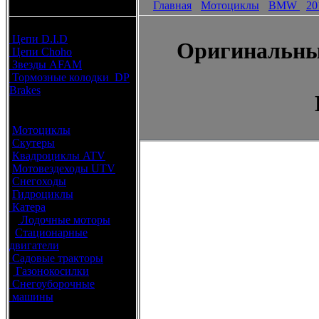
Главная
Мотоциклы
BMW
20
каталоги запчастей
Расходные материалы
Цепи D.I.D
Оригинальны
Цепи Choho
Звезды AFAM
Тормозные колодки DP
Brakes
Оригинальные запчасти
Мотоциклы
Скутеры
Квадроциклы ATV
Мотовездеходы UTV
Снегоходы
Гидроциклы
Катера
Лодочные моторы
Стационарные
двигатели
Садовые тракторы
Газонокосилки
Снегоуборочные
машины
Каталог по брендам