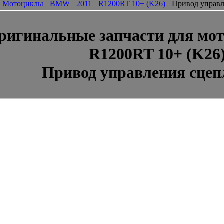
Мотоциклы
BMW
2011
R1200RT 10+ (K26)
Привод управл
ригинальные запчасти для м
R1200RT 10+ (K26
Привод управления сцеп