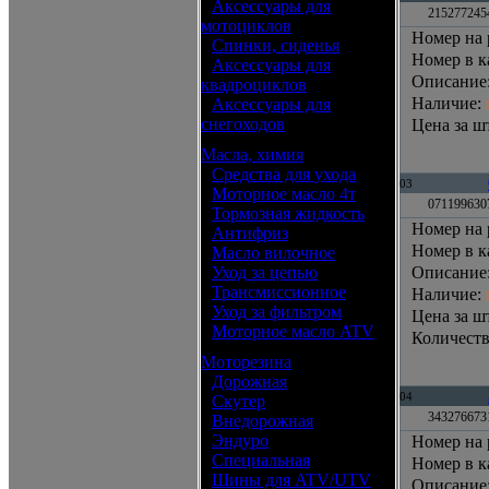
•
Аксессуары для
2152772454
мотоциклов
Номер на 
•
Спинки, сиденья
Номер в к
•
Аксессуары для
Описание
квадроциклов
Наличие
:
•
Аксессуары для
снегоходов
Цена за шт
Масла, химия
•
Средства для ухода
03
•
Моторное масло 4т
071199630
•
Тормозная жидкость
Номер на 
•
Антифриз
Номер в к
•
Масло вилочное
•
Уход за цепью
Описание
•
Трансмиссионное
Наличие
:
•
Уход за фильтром
Цена за шт
•
Моторное масло ATV
Количеств
Моторезина
•
Дорожная
04
•
Скутер
343276673
•
Внедорожная
•
Эндуро
Номер на 
•
Специальная
Номер в к
•
Шины для ATV/UTV
Описание