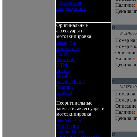
•
Диски для
Наличие
:
квадроциклов
Цена за шт
Оригинальные
05
аксессуары и
343276736
мотоэкипировка
Номер на 
Arctic Cat
Номер в к
Bombardier
Описание
Honda
Наличие
:
Kawasaki
Цена за шт
KTM
Polaris
Suzuki
Suzuki Marine
06
Triumph
342123140
Yamaha
Номер на 
Номер в к
Неоригинальные
Описание
запчасти, аксессуары и
Наличие
:
мотоэкипировка
Цена за шт
Big Bike Parts
Fox Racing
Helmet House
07