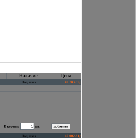
Наличие
Цена
Под заказ
40 783.90р
В корзину
шт.
Под заказ
45 002.81р