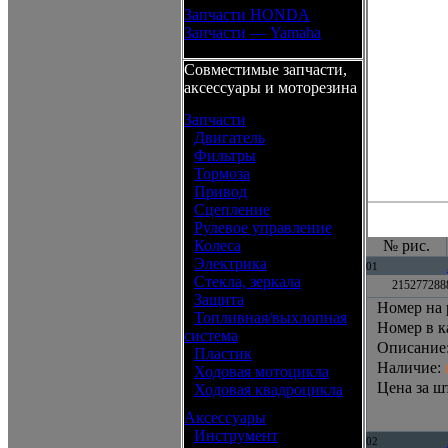
Запчасти HONDA
Запчасти — Yamaha
Совместимые запчасти,
аксессуары и моторезина
Запчасти
•
Двигатель
•
Фильтры
•
Тормоза
•
Привод
•
Сцепление
•
Рулевое управление
•
Колеса
№ рис.
•
Электрика
01
•
Стекла, зеркала
2152772888
•
Защита
Номер на 
•
Топливная/выхлопная
Номер в к
система
Описание
•
Пластик
Наличие
:
•
Ходовая мотоцикла
Цена за шт
•
Ходовая квадроцикла
Аксессуары
•
Инструмент
02