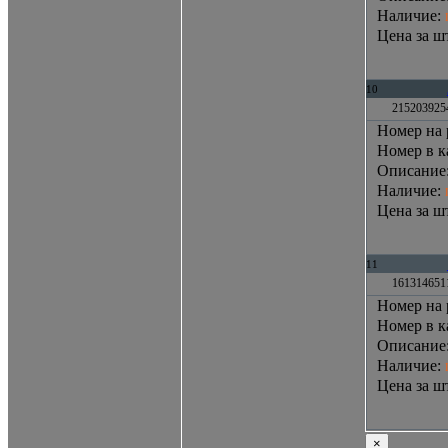
Наличие
:
Цена за шт
10
2152039254
Номер на 
Номер в к
Описание
Наличие
:
Цена за шт
11
161314651
Номер на 
Номер в к
Описание
Наличие
:
Цена за шт
×