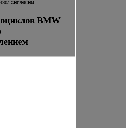
ения сцеплением
отоциклов BMW
)
лением