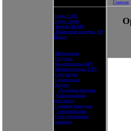
Главная
каталоги запчастей
Расходные материалы
Цепи D.I.D
О
Цепи Choho
Звезды AFAM
Тормозные колодки DP
Brakes
Оригинальные запчасти
Мотоциклы
Скутеры
Квадроциклы ATV
Мотовездеходы UTV
Снегоходы
Гидроциклы
Катера
Лодочные моторы
Стационарные
двигатели
Садовые тракторы
Газонокосилки
Снегоуборочные
машины
Каталог по брендам