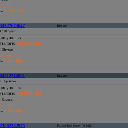
Под заказ
.
:
1 549.73р
34327673647
Штуцер
47 Штуцер
рисунке
:
05
аталоге
:
34327673647
:
Штуцер
Под заказ
.
:
2 817.09р
34212314001
Крышка
01 Крышка
рисунке
:
06
аталоге
:
34212314001
:
Крышка
Под заказ
.
:
1 361.48р
23002332975
Fillister-head Screw - M 6x18