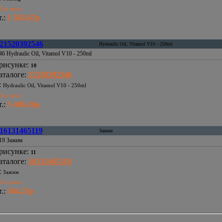
Под заказ
.
:
1 502.67р
21520392546
Hydraulic Oil, Vitamol V10 - 250ml
6 Hydraulic Oil, Vitamol V10 - 250ml
рисунке
:
10
аталоге
:
21520392546
:
Hydraulic Oil, Vitamol V10 - 250ml
Под заказ
.
:
5 486.26р
16131465119
Зажим
19 Зажим
рисунке
:
11
аталоге
:
16131465119
:
Зажим
Под заказ
.
:
504.25р