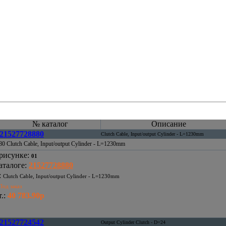
№ каталог
Описание
21527728880
Clutch Cable, Input/output Cylinder - L=1230mm
0 Clutch Cable, Input/output Cylinder - L=1230mm
рисунке
:
01
аталоге
:
21527728880
:
Clutch Cable, Input/output Cylinder - L=1230mm
Под заказ
.
:
40 783.90р
21527724542
Output Cylinder Clutch - D=24