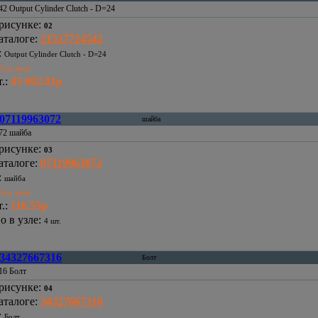
2 Output Cylinder Clutch - D=24
рисунке
:
02
аталоге
:
21527724542
:
Output Cylinder Clutch - D=24
Под заказ
.
:
45 002.81р
07119963072
шайба
72 шайба
рисунке
:
03
аталоге
:
07119963072
:
шайба
Под заказ
.
:
116.55р
о в узле
:
4 шт.
34327667316
Болт
16 Болт
рисунке
:
04
аталоге
:
34327667316
:
Болт