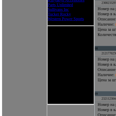
Kuryakyn Accessories
2300233297
Parts Unlimited
Номер на 
Sullivans Inc
Номер в к
Tucker Rocky
Western Power Sports
Описание
Наличие
:
Цена за шт
Количеств
08
2121770259
Номер на 
Номер в к
Описание
Наличие
:
Цена за шт
09
2321123044
Номер на 
Номер в к
Описание