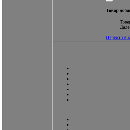
Товар доба
Това
Дале
Перейти в 