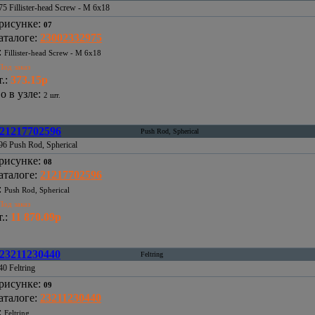
5 Fillister-head Screw - M 6x18
рисунке
:
07
аталоге
:
23002332975
:
Fillister-head Screw - M 6x18
Под заказ
.
:
373.15р
о в узле
:
2 шт.
21217702596
Push Rod, Spherical
6 Push Rod, Spherical
рисунке
:
08
аталоге
:
21217702596
:
Push Rod, Spherical
Под заказ
.
:
11 870.09р
23211230440
Feltring
0 Feltring
рисунке
:
09
аталоге
:
23211230440
:
Feltring