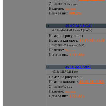
Описание
:
Фиксатор
Наличие
:
Под заказ
Цена за шт.
:
986.24р
45117-MAJ-G41
10
45117-MAJ-G41 Piston A (25x27)
Номер на рисунке
:
10
Номер в каталоге
:
45117-MAJ-G41
Описание
:
Piston A (25x27)
Наличие
:
Под заказ
Цена за шт.
:
3 151.84р
45131-ML7-921
11
45131-ML7-921 Болт
Номер на рисунке
:
11
Номер в каталоге
:
45131-ML7-921
Описание
:
Болт
Наличие
:
Под заказ
Цена за шт.
:
1 721.87р