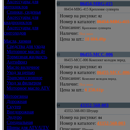
•
Аксессуары для
06454-MBG-415
02
мотоциклов
06454-MBG-415 Крепление суппорта
•
Спинки, сиденья
Номер на рисунке
:
02
•
Аксессуары для
Номер в каталоге
:
06454-MBG-415
квадроциклов
Описание
:
•
Аксессуары для
Крепление суппорта
снегоходов
Наличие
:
Под заказ
Цена за шт.
:
18 604.40р
Масла, химия
•
Средства для ухода
•
Моторное масло 4т
06455-MCC-006
03
•
Тормозная жидкость
06455-MCC-006 Комплект колодок перед.
•
Антифриз
Номер на рисунке
:
•
Масло вилочное
03
•
Уход за цепью
Номер в каталоге
:
06455-MCC-006
•
Трансмиссионное
Описание
:
Комплект колодок перед.
•
Уход за фильтром
Наличие
:
Под заказ
•
Моторное масло ATV
Цена за шт.
:
6 250.61р
Моторезина
•
Дорожная
43352-568-003
04
•
Скутер
43352-568-003 Штуцер
•
Внедорожная
•
Эндуро
Номер на рисунке
:
04
•
Специальная
Номер в каталоге
:
43352-568-003
•
Шины для ATV/UTV
Описание
:
Штуцер