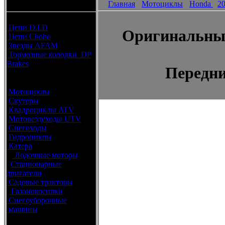
Главная
Мотоциклы
Honda
2
каталоги запчастей
Расходные материалы
Цепи D.I.D
Оригинальные
Цепи Choho
Звезды AFAM
Тормозные колодки DP
Brakes
Передни
Оригинальные запчасти
Мотоциклы
Скутеры
Квадроциклы ATV
Мотовездеходы UTV
Снегоходы
Гидроциклы
Катера
Лодочные моторы
Стационарные
двигатели
Садовые тракторы
Газонокосилки
Снегоуборочные
машины
Каталог по брендам