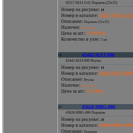
45217-MAJ-G41 Поршень (25x35)
Номер на рисунке
:
18
Номер в каталоге
:
45217-MAJ-G41
Описание
:
Поршень (25x35)
Наличие
:
Под заказ
Цена за шт.
:
4 118.91р
Количество в узле
:
2 шт.
45442-MAT-000
19
45442-MAT-000 Втулка
Номер на рисунке
:
19
Номер в каталоге
:
45442-MAT-000
Описание
:
Втулка
Наличие
:
Под заказ
Цена за шт.
:
571.99р
45620-MBG-006
20
45620-MBG-006 Поршень
Номер на рисунке
:
20
Номер в каталоге
:
45620-MBG-006
Описание
:
Поршень