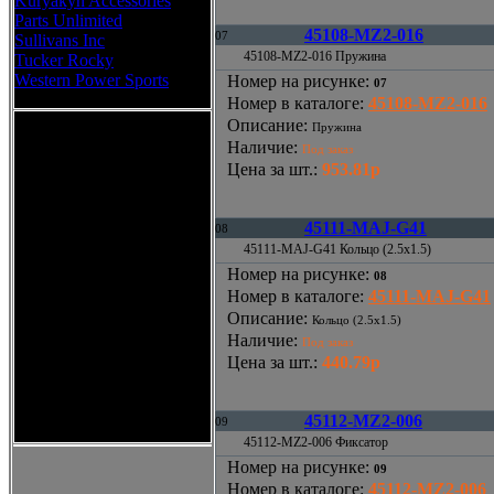
Kuryakyn Accessories
Parts Unlimited
45108-MZ2-016
07
Sullivans Inc
45108-MZ2-016 Пружина
Tucker Rocky
Western Power Sports
Номер на рисунке
:
07
Номер в каталоге
:
45108-MZ2-016
Описание
:
Пружина
Наличие
:
Под заказ
Цена за шт.
:
953.81р
45111-MAJ-G41
08
45111-MAJ-G41 Кольцо (2.5x1.5)
Номер на рисунке
:
08
Номер в каталоге
:
45111-MAJ-G41
Описание
:
Кольцо (2.5x1.5)
Наличие
:
Под заказ
Цена за шт.
:
440.79р
45112-MZ2-006
09
45112-MZ2-006 Фиксатор
Номер на рисунке
:
09
Номер в каталоге
:
45112-MZ2-006