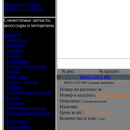
Запчасти HONDA
Запчасти — Yamaha
Совместимые запчасти,
аксессуары и моторезина
Запчасти
•
Двигатель
•
Фильтры
•
Тормоза
•
Привод
•
Сцепление
•
Рулевое управление
•
Колеса
№ рис.
№ каталог
•
Электрика
06451-GE2-405
01
•
Стекла, зеркала
06451-GE2-405 Сальник комплект
•
Защита
Номер на рисунке
:
01
•
Топливная/выхлопная
Номер в каталоге
:
06451-GE2-405
система
Описание
:
Сальник комплект
•
Пластик
Наличие
:
•
Ходовая мотоцикла
Под заказ
Цена за шт.
:
1 272.23р
•
Ходовая квадроцикла
Количество в узле
:
3 шт.
Аксессуары
•
Инструмент