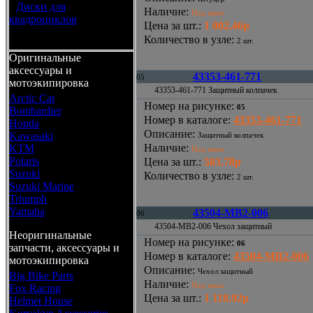
•
Диски для
Наличие
:
Под заказ
квадроциклов
Цена за шт.
:
1 002.46р
Количество в узле
:
2 шт.
Оригинальные
аксессуары и
43353-461-771
05
мотоэкипировка
43353-461-771 Защитный колпачек
Arctic Cat
Номер на рисунке
:
05
Bombardier
Номер в каталоге
:
43353-461-771
Honda
Описание
:
Kawasaki
Защитный колпачек
Наличие
:
KTM
Под заказ
Polaris
Цена за шт.
:
583.78р
Suzuki
Количество в узле
:
2 шт.
Suzuki Marine
Triumph
Yamaha
43504-MB2-006
06
43504-MB2-006 Чехол защитный
Неоригинальные
Номер на рисунке
:
06
запчасти, аксессуары и
Номер в каталоге
:
43504-MB2-006
мотоэкипировка
Описание
:
Чехол защитный
Big Bike Parts
Наличие
:
Под заказ
Fox Racing
Цена за шт.
:
1 118.92р
Helmet House