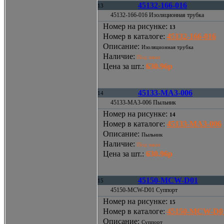
45132-166-016
13
45132-166-016 Изоляционная трубка
Номер на рисунке
:
13
Номер в каталоге
:
45132-166-016
Описание
:
Изоляционная трубка
Наличие
:
Под заказ
Цена за шт.
:
630.96р
45133-MA3-006
14
45133-MA3-006 Пыльник
Номер на рисунке
:
14
Номер в каталоге
:
45133-MA3-006
Описание
:
Пыльник
Наличие
:
Под заказ
Цена за шт.
:
630.96р
45150-MCW-D01
15
45150-MCW-D01 Суппорт
Номер на рисунке
:
15
Номер в каталоге
:
45150-MCW-D0
Описание
:
Суппорт