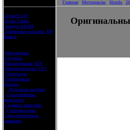
Главная
Мотоциклы
Honda
2
каталоги запчастей
Расходные материалы
Цепи D.I.D
Оригинальные
Цепи Choho
Звезды AFAM
Тормозные колодки DP
Brakes
Оригинальные запчасти
Мотоциклы
Скутеры
Квадроциклы ATV
Мотовездеходы UTV
Снегоходы
Гидроциклы
Катера
Лодочные моторы
Стационарные
двигатели
Садовые тракторы
Газонокосилки
Снегоуборочные
машины
Каталог по брендам