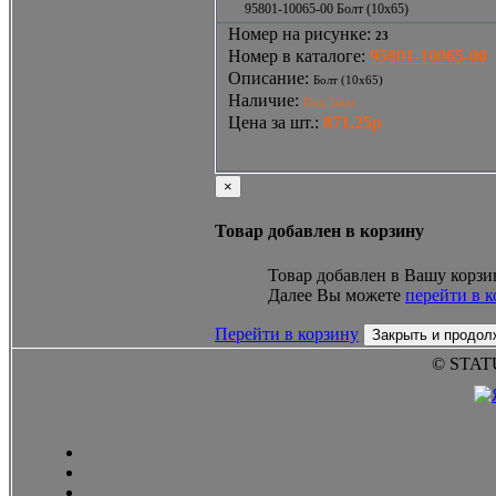
95801-10065-00 Болт (10x65)
Номер на рисунке
:
23
Номер в каталоге
:
95801-10065-00
Описание
:
Болт (10x65)
Наличие
:
Под заказ
Цена за шт.
:
871.25р
×
Товар добавлен в корзину
Товар добавлен в Вашу корзи
Далее Вы можете
перейти в 
Перейти в корзину
Закрыть и продол
© STAT