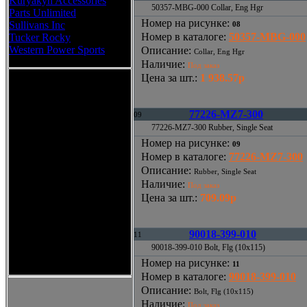
Kuryakyn Accessories
50357-MBG-000 Collar, Eng Hgr
Parts Unlimited
Номер на рисунке
:
Sullivans Inc
08
Номер в каталоге
:
50357-MBG-000
Tucker Rocky
Western Power Sports
Описание
:
Collar, Eng Hgr
Наличие
:
Под заказ
Цена за шт.
:
1 938.57р
77226-MZ7-300
09
77226-MZ7-300 Rubber, Single Seat
Номер на рисунке
:
09
Номер в каталоге
:
77226-MZ7-300
Описание
:
Rubber, Single Seat
Наличие
:
Под заказ
Цена за шт.
:
709.09р
90018-399-010
11
90018-399-010 Bolt, Flg (10x115)
Номер на рисунке
:
11
Номер в каталоге
:
90018-399-010
Описание
:
Bolt, Flg (10x115)
Наличие
:
Под заказ