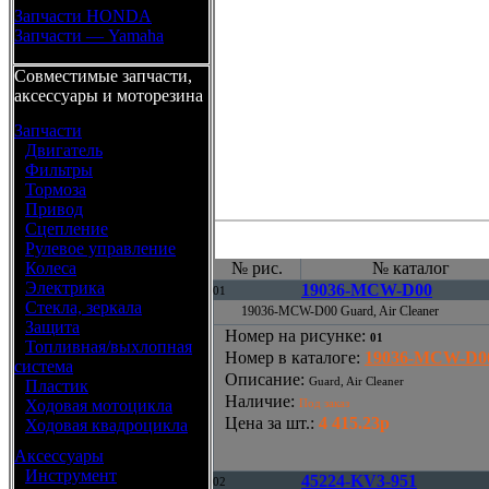
Запчасти HONDA
Запчасти — Yamaha
Совместимые запчасти,
аксессуары и моторезина
Запчасти
•
Двигатель
•
Фильтры
•
Тормоза
•
Привод
•
Сцепление
•
Рулевое управление
•
Колеса
№ рис.
№ каталог
•
Электрика
19036-MCW-D00
01
•
Стекла, зеркала
19036-MCW-D00 Guard, Air Cleaner
•
Защита
Номер на рисунке
:
01
•
Топливная/выхлопная
Номер в каталоге
:
19036-MCW-D0
система
Описание
:
Guard, Air Cleaner
•
Пластик
Наличие
:
•
Ходовая мотоцикла
Под заказ
Цена за шт.
:
4 415.23р
•
Ходовая квадроцикла
Аксессуары
•
Инструмент
45224-KV3-951
02