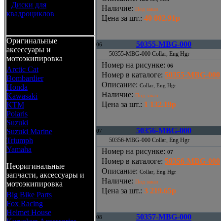
•
Диски для
Наличие
:
Под заказ
квадроциклов
Цена за шт.
:
40 802.91р
Оригинальные
50355-MBG-000
06
аксессуары и
50355-MBG-000 Collar, Eng Hgr
мотоэкипировка
Номер на рисунке
:
06
Arctic Cat
Номер в каталоге
:
50355-MBG-000
Bombardier
Описание
:
Collar, Eng Hgr
Honda
Наличие
:
Kawasaki
Под заказ
Цена за шт.
:
1 132.19р
KTM
Polaris
Suzuki
50356-MBG-000
Suzuki Marine
07
Triumph
50356-MBG-000 Collar, Eng Hgr
Yamaha
Номер на рисунке
:
07
Номер в каталоге
:
50356-MBG-000
Неоригинальные
Описание
:
Collar, Eng Hgr
запчасти, аксессуары и
Наличие
:
Под заказ
мотоэкипировка
Цена за шт.
:
3 219.65р
Big Bike Parts
Fox Racing
Helmet House
50357-MBG-000
08