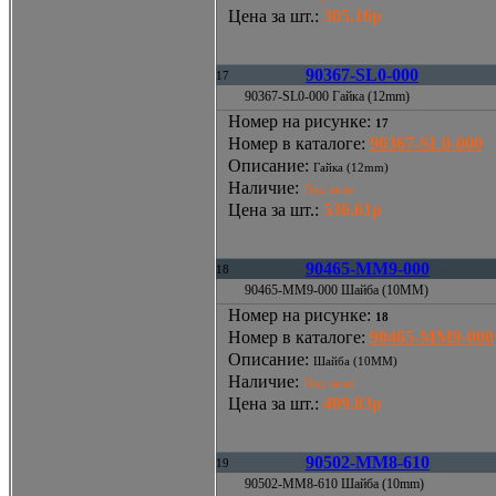
Цена за шт.
:
305.16р
90367-SL0-000
17
90367-SL0-000 Гайка (12mm)
Номер на рисунке
:
17
Номер в каталоге
:
90367-SL0-000
Описание
:
Гайка (12mm)
Наличие
:
Под заказ
Цена за шт.
:
536.61р
90465-MM9-000
18
90465-MM9-000 Шайба (10MM)
Номер на рисунке
:
18
Номер в каталоге
:
90465-MM9-000
Описание
:
Шайба (10MM)
Наличие
:
Под заказ
Цена за шт.
:
409.83р
90502-MM8-610
19
90502-MM8-610 Шайба (10mm)