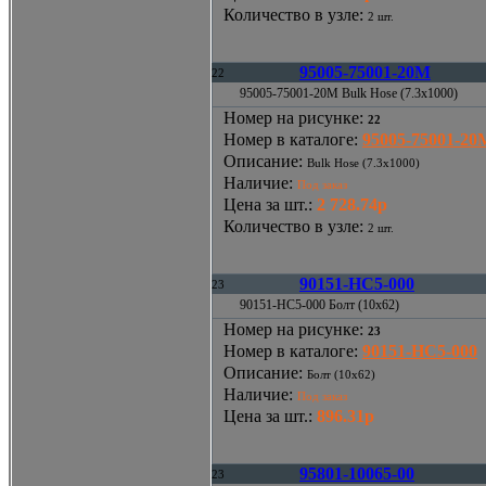
Количество в узле
:
2 шт.
95005-75001-20M
22
95005-75001-20M Bulk Hose (7.3x1000)
Номер на рисунке
:
22
Номер в каталоге
:
95005-75001-20
Описание
:
Bulk Hose (7.3x1000)
Наличие
:
Под заказ
Цена за шт.
:
2 728.74р
Количество в узле
:
2 шт.
90151-HC5-000
23
90151-HC5-000 Болт (10x62)
Номер на рисунке
:
23
Номер в каталоге
:
90151-HC5-000
Описание
:
Болт (10x62)
Наличие
:
Под заказ
Цена за шт.
:
896.31р
95801-10065-00
23