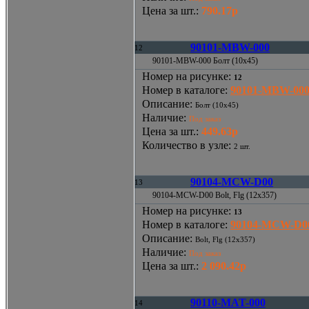
Цена за шт.
:
790.17р
90101-MBW-000
12
90101-MBW-000 Болт (10x45)
Номер на рисунке
:
12
Номер в каталоге
:
90101-MBW-00
Описание
:
Болт (10x45)
Наличие
:
Под заказ
Цена за шт.
:
449.63р
Количество в узле
:
2 шт.
90104-MCW-D00
13
90104-MCW-D00 Bolt, Flg (12x357)
Номер на рисунке
:
13
Номер в каталоге
:
90104-MCW-D0
Описание
:
Bolt, Flg (12x357)
Наличие
:
Под заказ
Цена за шт.
:
2 090.42р
90110-MAT-000
14