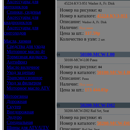
•
Аксессуары для
45224-KV3-951 Washer A, Fr. Disk
мотоциклов
Номер на рисунке
:
02
•
Спинки, сиденья
Номер в каталоге
:
45224-KV3-951
•
Аксессуары для
Описание
:
квадроциклов
Washer A, Fr. Disk
Наличие
:
•
Аксессуары для
Под заказ
снегоходов
Цена за шт.
:
337.59р
Количество в узле
:
2 шт.
Масла, химия
•
Средства для ухода
•
Моторное масло 4т
50100-MCW-L00
04
•
Тормозная жидкость
50100-MCW-L00 Рама
•
Антифриз
Номер на рисунке
:
•
Масло вилочное
04
•
Уход за цепью
Номер в каталоге
:
50100-MCW-L0
•
Трансмиссионное
Описание
:
Рама
•
Уход за фильтром
Наличие
:
Под заказ
•
Моторное масло ATV
Цена за шт.
:
173 444.05р
Моторезина
•
Дорожная
50200-MCW-D02
05
•
Скутер
50200-MCW-D02 Rail Set, Seat
•
Внедорожная
•
Эндуро
Номер на рисунке
:
05
•
Специальная
Номер в каталоге
:
50200-MCW-D0
•
Шины для ATV/UTV
Описание
:
Rail Set, Seat