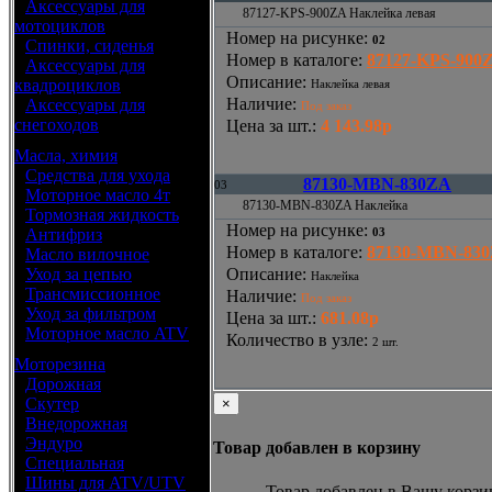
•
Аксессуары для
87127-KPS-900ZA Наклейка левая
мотоциклов
Номер на рисунке
:
02
•
Спинки, сиденья
Номер в каталоге
:
87127-KPS-900
•
Аксессуары для
Описание
:
квадроциклов
Наклейка левая
Наличие
:
•
Аксессуары для
Под заказ
снегоходов
Цена за шт.
:
4 143.98р
Масла, химия
•
Средства для ухода
87130-MBN-830ZA
03
•
Моторное масло 4т
87130-MBN-830ZA Наклейка
•
Тормозная жидкость
Номер на рисунке
:
•
Антифриз
03
Номер в каталоге
:
87130-MBN-83
•
Масло вилочное
•
Уход за цепью
Описание
:
Наклейка
•
Трансмиссионное
Наличие
:
Под заказ
•
Уход за фильтром
Цена за шт.
:
681.08р
•
Моторное масло ATV
Количество в узле
:
2 шт.
Моторезина
•
Дорожная
•
Скутер
×
•
Внедорожная
•
Эндуро
Товар добавлен в корзину
•
Специальная
•
Шины для ATV/UTV
Товар добавлен в Вашу корзи