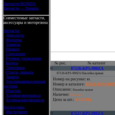
Запчасти HONDA
Запчасти — Yamaha
Совместимые запчасти,
аксессуары и моторезина
Запчасти
•
Двигатель
•
Фильтры
•
Тормоза
•
Привод
•
Сцепление
•
Рулевое управление
•
Колеса
№ рис.
№ каталог
•
Электрика
87126-KPS-900ZA
01
•
Стекла, зеркала
87126-KPS-900ZA Наклейка правая
•
Защита
Номер на рисунке
:
01
•
Топливная/выхлопная
Номер в каталоге
:
87126-KPS-900
система
Описание
:
Наклейка правая
•
Пластик
Наличие
:
•
Ходовая мотоцикла
Под заказ
Цена за шт.
:
4 143.98р
•
Ходовая квадроцикла
Аксессуары
•
Инструмент
87127-KPS-900ZA
02