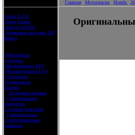
Главная
Мотоциклы
Honda
2
каталоги запчастей
Расходные материалы
Цепи D.I.D
Оригинальные
Цепи Choho
Звезды AFAM
Тормозные колодки DP
Brakes
Оригинальные запчасти
Мотоциклы
Скутеры
Квадроциклы ATV
Мотовездеходы UTV
Снегоходы
Гидроциклы
Катера
Лодочные моторы
Стационарные
двигатели
Садовые тракторы
Газонокосилки
Снегоуборочные
машины
Каталог по брендам