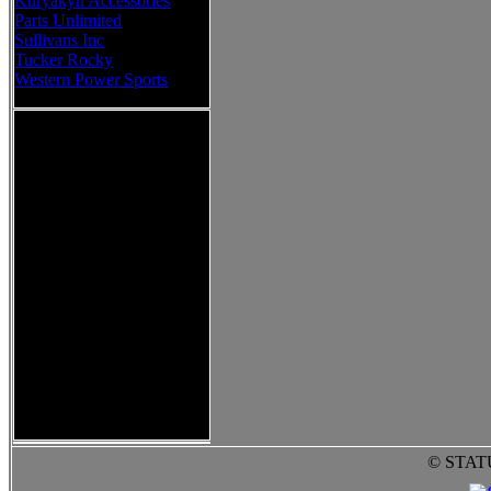
Kuryakyn Accessories
Parts Unlimited
Sullivans Inc
Tucker Rocky
Western Power Sports
© STAT