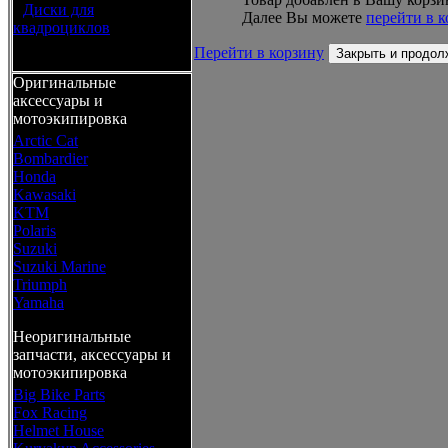
•
Диски для
Далее Вы можете
перейти в 
квадроциклов
Перейти в корзину
Закрыть и продол
Оригинальные
аксессуары и
мотоэкипировка
Arctic Cat
Bombardier
Honda
Kawasaki
KTM
Polaris
Suzuki
Suzuki Marine
Triumph
Yamaha
Неоригинальные
запчасти, аксессуары и
мотоэкипировка
Big Bike Parts
Fox Racing
Helmet House