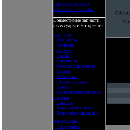
Запчасти HONDA
Запчасти — Yamaha
Объем 
Совместимые запчасти,
Мод
аксессуары и моторезина
Запчасти
•
Двигатель
•
Фильтры
•
Тормоза
•
Привод
•
Сцепление
•
Рулевое управление
•
Колеса
•
Электрика
•
Стекла, зеркала
•
Защита
•
Топливная/выхлопная
система
•
Пластик
•
Ходовая мотоцикла
•
Ходовая квадроцикла
Аксессуары
•
Инструмент