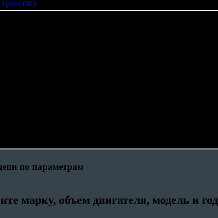
Цепи DID
X'ROAD
и DID для мотоциклов X'ROAD
цепи по параметрам
ите марку, объем двигателя, модель и го