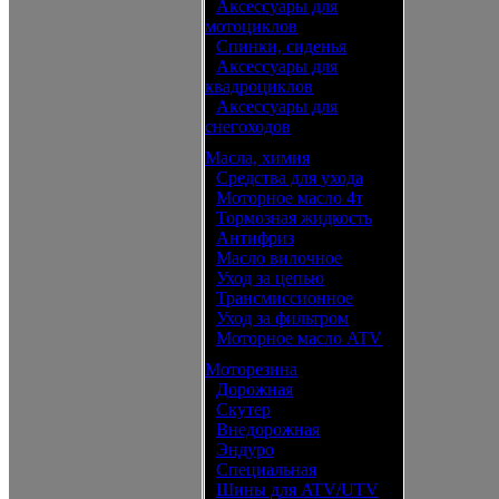
•
Аксессуары для
мотоциклов
•
Спинки, сиденья
•
Аксессуары для
квадроциклов
•
Аксессуары для
снегоходов
Масла, химия
•
Средства для ухода
•
Моторное масло 4т
•
Тормозная жидкость
•
Антифриз
•
Масло вилочное
•
Уход за цепью
•
Трансмиссионное
•
Уход за фильтром
•
Моторное масло ATV
Моторезина
•
Дорожная
•
Скутер
•
Внедорожная
•
Эндуро
•
Специальная
•
Шины для ATV/UTV