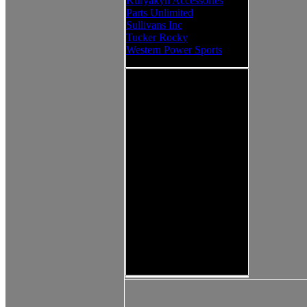
Kuryakyn Accessories
Parts Unlimited
Sullivans Inc
Tucker Rocky
Western Power Sports