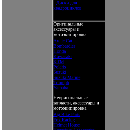
•
Диски для
квадроциклов
Оригинальные
аксессуары и
мотоэкипировка
Arctic Cat
Bombardier
Honda
Kawasaki
KTM
Polaris
Suzuki
Suzuki Marine
Triumph
Yamaha
Неоригинальные
запчасти, аксессуары и
мотоэкипировка
Big Bike Parts
Fox Racing
Helmet House