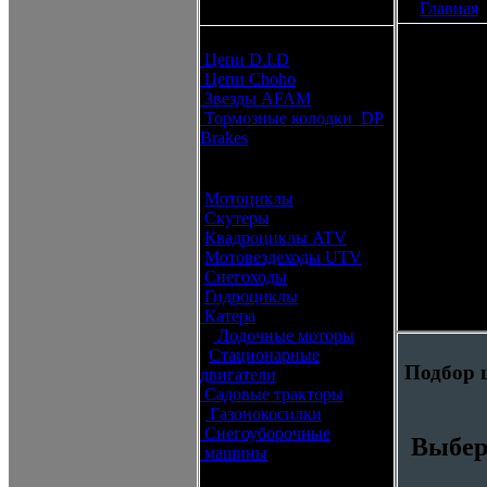
Главная
каталоги запчастей
Расходные материалы
Цепи D.I.D
Цеп
Цепи Choho
Звезды AFAM
Тормозные колодки DP
Brakes
Оригинальные запчасти
Мотоциклы
Скутеры
Квадроциклы ATV
Мотовездеходы UTV
Снегоходы
Гидроциклы
Катера
Лодочные моторы
Стационарные
Подбор 
двигатели
Садовые тракторы
Газонокосилки
Снегоуборочные
Выбер
машины
Каталог по брендам