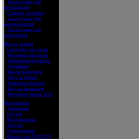
•
Аксессуары для
мотоциклов
•
Спинки, сиденья
•
Аксессуары для
квадроциклов
•
Аксессуары для
снегоходов
Масла, химия
•
Средства для ухода
•
Моторное масло 4т
•
Тормозная жидкость
•
Антифриз
•
Масло вилочное
•
Уход за цепью
•
Трансмиссионное
•
Уход за фильтром
•
Моторное масло ATV
Моторезина
•
Дорожная
•
Скутер
•
Внедорожная
•
Эндуро
•
Специальная
•
Шины для ATV/UTV