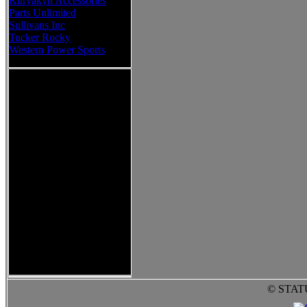
Kuryakyn Accessories
Parts Unlimited
Sullivans Inc
Tucker Rocky
Western Power Sports
© STAT