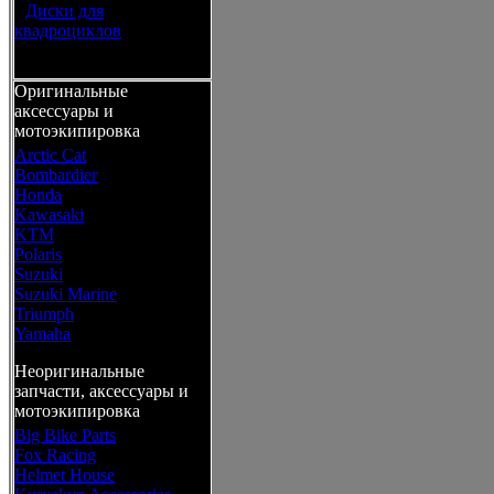
•
Диски для
квадроциклов
Оригинальные
аксессуары и
мотоэкипировка
Arctic Cat
Bombardier
Honda
Kawasaki
KTM
Polaris
Suzuki
Suzuki Marine
Triumph
Yamaha
Неоригинальные
запчасти, аксессуары и
мотоэкипировка
Big Bike Parts
Fox Racing
Helmet House