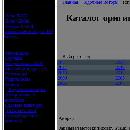
Главная
Лодочные моторы
Toh
каталоги запчастей
Расходные материалы
Каталог ориги
Цепи D.I.D
Цепи Choho
Звезды AFAM
Тормозные колодки DP
Brakes
Оригинальные запчасти
Мотоциклы
Выберите год
Скутеры
2021
2020
Квадроциклы ATV
2017
2016
Мотовездеходы UTV
2013
2012
Снегоходы
2009
2008
Гидроциклы
2005
2004
Катера
Лодочные моторы
Стационарные
двигатели
Садовые тракторы
Газонокосилки
Снегоуборочные
Андрей
машины
Заказывал мотоэкипировку Suzuki в
Каталог по брендам