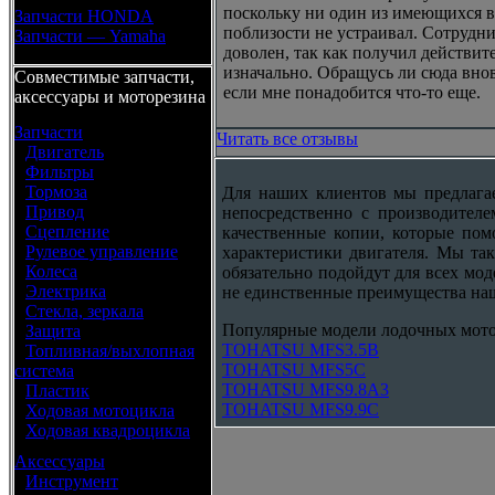
поскольку ни один из имеющихся 
Запчасти HONDA
поблизости не устраивал. Сотрудни
Запчасти — Yamaha
доволен, так как получил действите
изначально. Обращусь ли сюда внов
Совместимые запчасти,
если мне понадобится что-то еще.
аксессуары и моторезина
Запчасти
Читать все отзывы
•
Двигатель
•
Фильтры
•
Тормоза
Для наших клиентов мы предлаг
•
Привод
непосредственно с производителе
•
Сцепление
качественные копии, которые пом
•
Рулевое управление
характеристики двигателя. Мы так
•
Колеса
обязательно подойдут для всех мод
•
Электрика
не единственные преимущества наш
•
Стекла, зеркала
Популярные модели лодочных мо
•
Защита
TOHATSU MFS3.5B
•
Топливная/выхлопная
TOHATSU MFS5C
система
TOHATSU MFS9.8A3
•
Пластик
TOHATSU MFS9.9C
•
Ходовая мотоцикла
•
Ходовая квадроцикла
Аксессуары
•
Инструмент