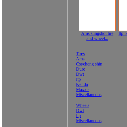
Ams slingshot tire
Itp b
and wheel...
Tires
Ams
Cst/cheng shin
Duro
Dwt
Itp
Kenda
Maxxis
Miscellaneous
Wheels
Dwt
Itp
Miscellaneous