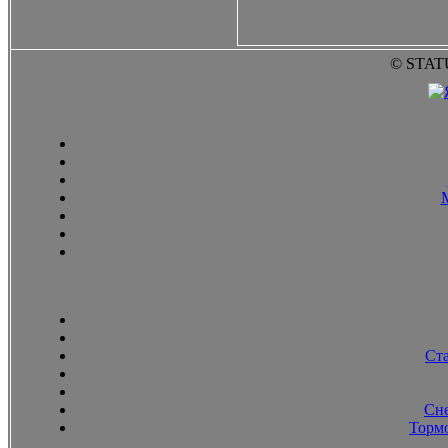
© STAT
Ст
Сн
Тормо