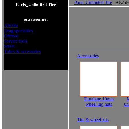
Parts_Unlimited Tire
Atv/ut
Parts_Unlimited Tire
оглавление:
Atv/utv
Drag specialties
Offroad
Service tools
Street
Tubes & accessories
Accessories
Parts_Unlimited Tire
Durablue 10mm
M
wheel lug nuts
un
Tire & wheel kits