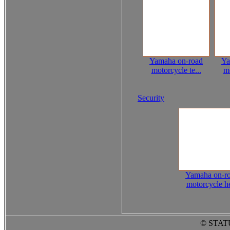
Yamaha on-road
Ya
motorcycle te...
mo
Security
Yamaha on-r
motorcycle he
© STAT