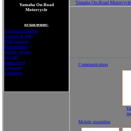
Yamaha On-Road Motorcycle
Yamaha On-Road
Motorcycle
оглавление:
Adventure touring
Apparel & gifts
Dual purpose
Maintenance
Mobile ad-ons
Scooter
Super sport
Communication
Transport
Yamalube
Yamaha On-Road Motorcycle
Ya
mo
Mobile mounting