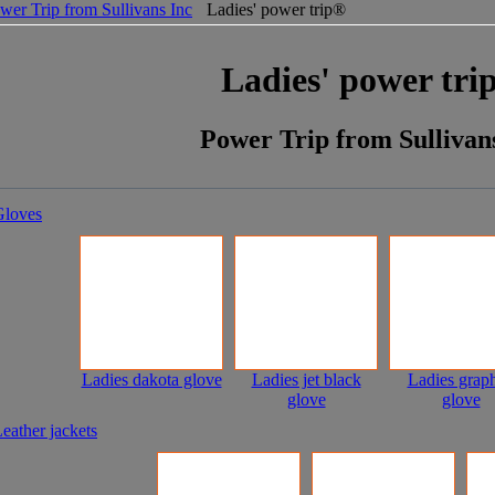
wer Trip from Sullivans Inc
Ladies' power trip®
Ladies' power tri
Power Trip from Sullivan
Gloves
Ladies dakota glove
Ladies jet black
Ladies graph
glove
glove
eather jackets