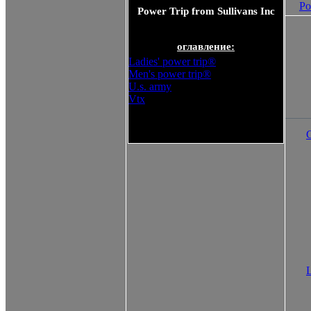
Po
Power Trip from Sullivans Inc
оглавление:
Ladies' power trip®
Men's power trip®
U.s. army
Vtx
Power Trip from Sullivans Inc
L