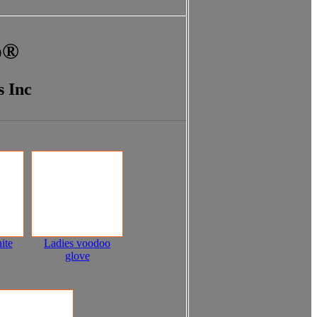
p®
s Inc
ite
Ladies voodoo
glove