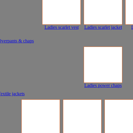
Ladies scarlet vest
Ladies scarlet jacket
Overpants & chaps
Ladies power chaps
extile jackets