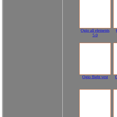
Ogio all elements
5.0
Ogio flight vest
O