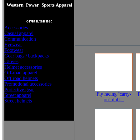
Western_Power_Sports Apparel
оглавление:
Accessories
Casual apparel
Communication
Eyewear
Footwear
Gear bags / backpacks
Gloves
Helmet accessories
Off-road apparel
Off-road helmets
Promotional accessories
Protective gear
Fly racing ''carry-
F
Street apparel
on'' duff...
Street helmets
Western_Power_Sports Apparel