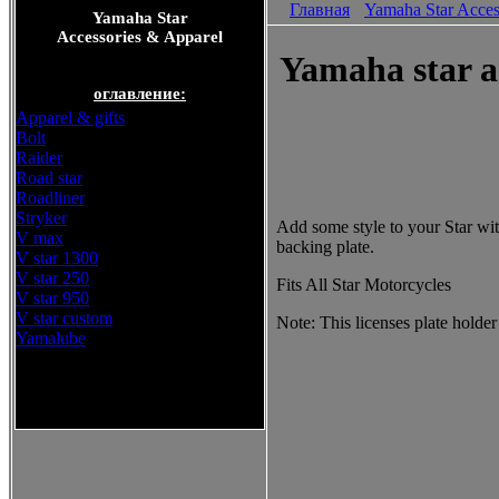
Главная
Yamaha Star Acces
Yamaha Star
Accessories & Apparel
Yamaha star ac
оглавление:
Apparel & gifts
Bolt
Raider
Road star
Roadliner
Stryker
Add some style to your Star wit
V max
backing plate.
V star 1300
V star 250
Fits All Star Motorcycles
V star 950
V star custom
Note: This licenses plate holder
Yamalube
Yamaha Star Accessories &
Apparel