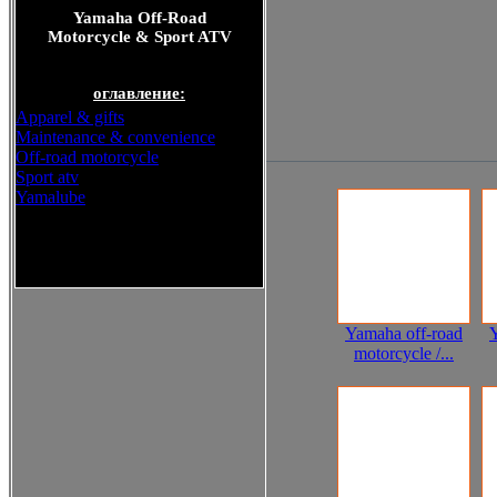
Yamaha Off-Road
Motorcycle & Sport ATV
оглавление:
Apparel & gifts
Maintenance & convenience
Off-road motorcycle
Sport atv
Yamalube
Yamaha Off-Road Motorcycle
& Sport ATV
Yamaha off-road
motorcycle /...