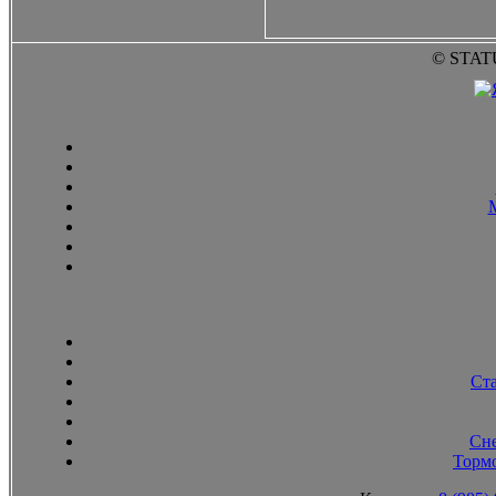
© STAT
Ст
Сн
Тормо