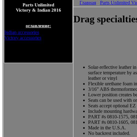
Главная
Parts Unlimited Vi
Parts Unlimited
Victory & Indian 2016
Drag specialtie
оглавление:
Indian accessories
Victory accessories
Parts Unlimited Victory &
Indian 2016
Solar-reflective leather 
surface temperature by as
leather or vinyl
Flexible urethane foam i
3/16” ABS thermoformed s
Lower position creates be
Seats can be used with or
Seats accept optional E
Include mounting hardw
PART #s 0810-1575, 0810
PART #s 0810-1605, 0810
Made in the U.S.A.
No backrest included.