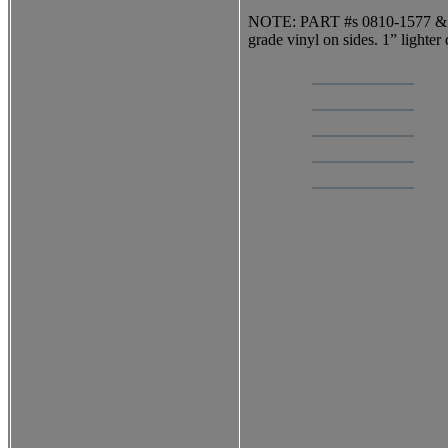
NOTE: PART #s 0810-1577 & 0810
grade vinyl on sides. 1” lighter