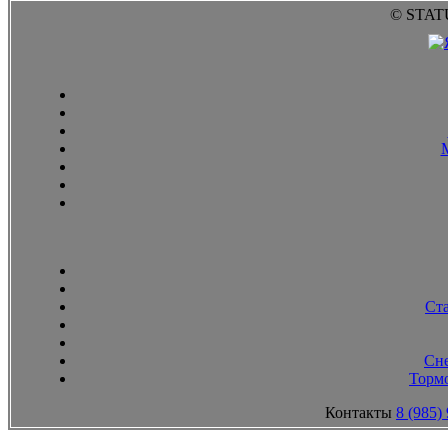
© STAT
Ст
Сн
Тормо
Контакты
8 (985)