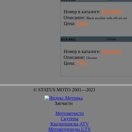
Номер в каталоге
:
1610-0460
Описание
:
Black anodize with off-set cut
Цена
:
0.00р.
Chrome
1610-0461
Номер в каталоге
:
1610-0461
Описание
:
Chrome
Цена
:
0.00р.
© STATUS MOTO 2001—2021
Запчасти
Мотозапчасти
Скутеры
Квадроциклы ATV
Мотовездеходы UTV