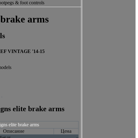
ootpegs & foot controls
e brake arms
ls
F VINTAGE '14-15
models
gns elite brake arms
gns elite brake arms
Описание
Цена
f-set cut
--