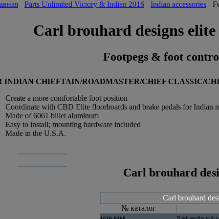
авная
Parts Unlimited Victory & Indian 2016
Indian accessories
F
Carl brouhard designs elit
Footpegs & foot contro
 INDIAN CHIEFTAIN/ROADMASTER/CHIEF CLASSIC/CHIE
Create a more comfortable foot position
Coordinate with CBD Elite floorboards and brake pedals for Indian 
Made of 6061 billet aluminum
Easy to install; mounting hardware included
Made in the U.S.A.
Carl brouhard desi
Carl brouhard desi
№ каталог
Black anodize with of
1610-0460