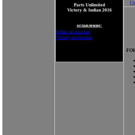
Гл
Parts Unlimited
Victory & Indian 2016
оглавление:
Indian accessories
Victory accessories
FOR
Parts Unlimited Victory &
Indian 2016