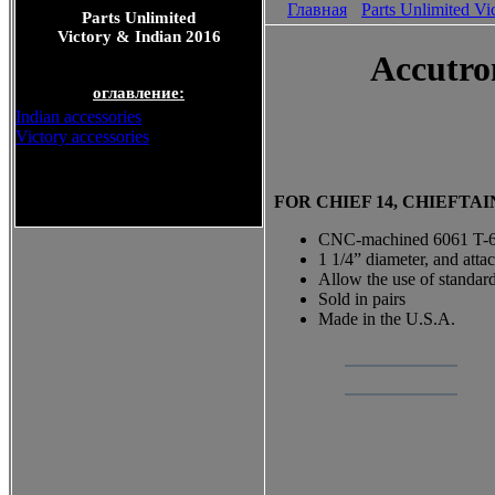
Главная
Parts Unlimited Vi
Parts Unlimited
Victory & Indian 2016
Accutron
оглавление:
Indian accessories
Victory accessories
Parts Unlimited Victory &
FOR CHIEF 14, CHIEFTAI
Indian 2016
CNC-machined 6061 T-6 bi
1 1/4” diameter, and atta
Allow the use of standar
Sold in pairs
Made in the U.S.A.