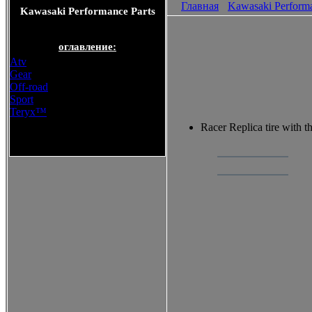
Главная
Kawasaki Performa
Kawasaki Performance Parts
оглавление:
Atv
Gear
Off-road
Sport
Teryx™
Racer Replica tire with 
Kawasaki Performance Parts