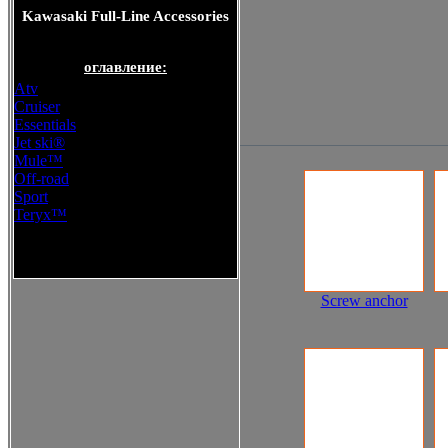
Kawasaki Full-Line Accessories
оглавление:
Atv
Cruiser
Essentials
Jet ski®
Mule™
Off-road
Sport
Teryx™
Kawasaki Full-Line Accessories
Screw anchor