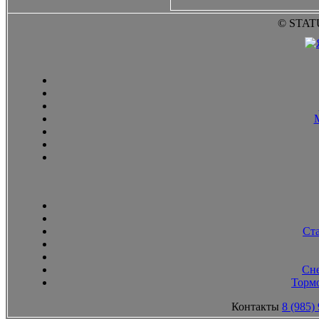
© STAT
Ст
Сн
Тормо
Контакты
8 (985)