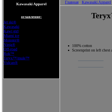
Главная
Kawasaki Apparel
Kawasaki Apparel
Teryx
оглавление:
Jet ski®
Kawasaki
Kawi girl
Miami ice
Monster®
Ninja®
100% cotton
Off-road
Screenprint on left chest
Rok™
Teryx™/mule™
Vulcan®
Kawasaki Apparel