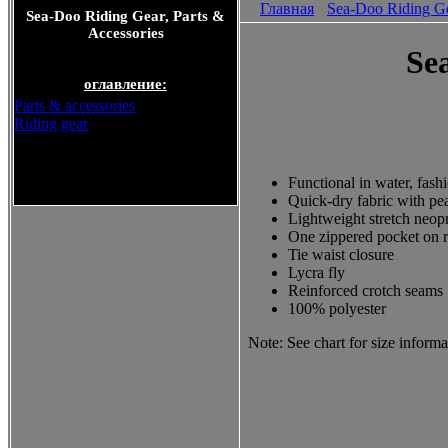
Главная
Sea-Doo Riding Ge
Sea-Doo Riding Gear, Parts &
Accessories
Sea
оглавление:
Parts & accessories
Riding gear
Sea-Doo Riding Gear, Parts &
Functional in water, fash
Accessories
Quick-dry fabric with pea
Lightweight stretch neop
One zippered pocket on r
Tie waist closure
Lycra fly
Reinforced crotch seams
100% polyester
Note: See chart for size informa