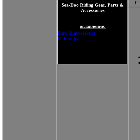
Гл
Sea-Doo Riding Gear, Parts &
Accessories
оглавление:
Parts & accessories
Riding gear
Sea-Doo Riding Gear, Parts &
Accessories