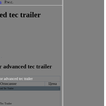
s
P.w.c.
d tec trailer
r advanced tec trailer
r advanced tec trailer
Описание
Цена
ed Tec Trailer
--
ec Trailer