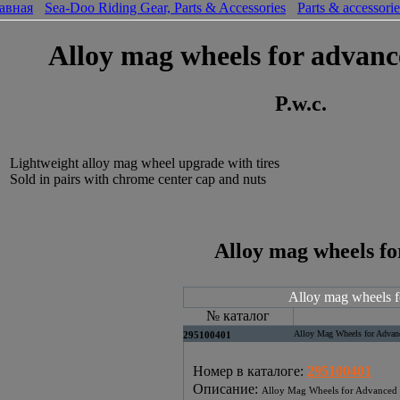
авная
Sea-Doo Riding Gear, Parts & Accessories
Parts & accessorie
Alloy mag wheels for advance
P.w.c.
Lightweight alloy mag wheel upgrade with tires
Sold in pairs with chrome center cap and nuts
Alloy mag wheels fo
Alloy mag wheels fo
№ каталог
Alloy Mag Wheels for Advanc
295100401
Номер в каталоге
:
295100401
Описание
:
Alloy Mag Wheels for Advanced T