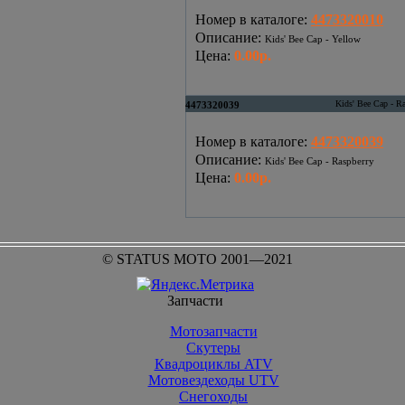
Номер в каталоге
:
4473320010
Описание
:
Kids' Bee Cap - Yellow
Цена
:
0.00р.
Kids' Bee Cap - R
4473320039
Номер в каталоге
:
4473320039
Описание
:
Kids' Bee Cap - Raspberry
Цена
:
0.00р.
© STATUS MOTO 2001—2021
Запчасти
Мотозапчасти
Скутеры
Квадроциклы ATV
Мотовездеходы UTV
Снегоходы