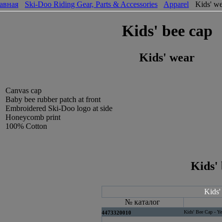
авная
Ski-Doo Riding Gear, Parts & Accessories
Apparel
Kids' w
Kids' bee cap
Kids' wear
Canvas cap
Baby bee rubber patch at front
Embroidered Ski-Doo logo at side
Honeycomb print
100% Cotton
Kids'
Kids'
№ каталог
Kids' Bee Cap - Y
4473320010