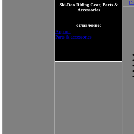
Гл
Ski-Doo Riding Gear, Parts &
Accessories
оглавление:
Apparel
Parts & accessories
Ski-Doo Riding Gear, Parts &
Accessories