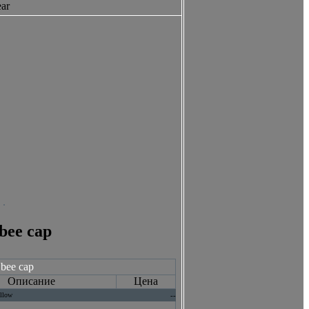
ear
 bee cap
 bee cap
Описание
Цена
ellow
--