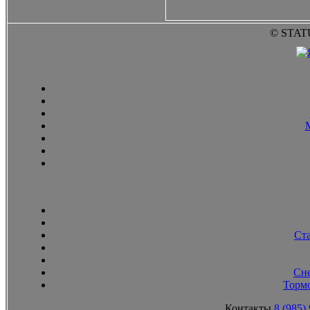
© STAT
Ст
Сн
Тормо
Контакты
8 (985)