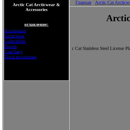
Главная
Arctic Cat Arcticw
Arctic Cat Arcticwear &
Accessories
Arctic
оглавление:
Accessories
Arcticwear
Collectibles
Decals
c Cat Stainless Steel License Pl
Gear bags
Truck accessories
Arctic Cat Arcticwear &
Accessories