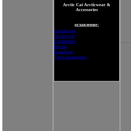
Arctic Cat Arcticwear &
Accessories
оглавление:
Accessories
Arcticwear
Collectibles
Decals
Gear bags
Truck accessories
Arctic Cat Arcticwear &
Accessories