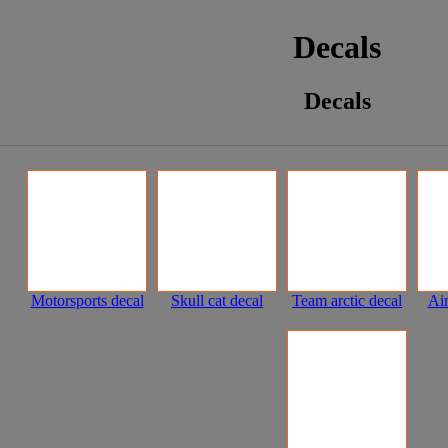
Decals
Decals
Motorsports decal
Skull cat decal
Team arctic decal
Air