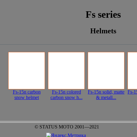
Fs series
Helmets
Fs-15n carbon
Fs-15n colored
Fs-15n solid, matte
Fs-1
snow helmet
carbon snow h...
& metall...
© STATUS MOTO 2001—2021