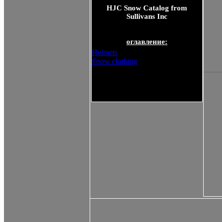
HJC Snow Catalog from
Sullivans Inc
оглавление:
Helmets
Snow clothing
HJC Snow Catalog from
Sullivans Inc